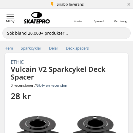
×
Snabb leverans
5+ milj. kunder
Meny
Konto
Sparad
Varukorg
Hem
Sparkcyklar
Delar
Deck spacers
ETHIC
Vulcain V2 Sparkcykel Deck
Spacer
0 recensioner //
Skriv en recension
28 kr