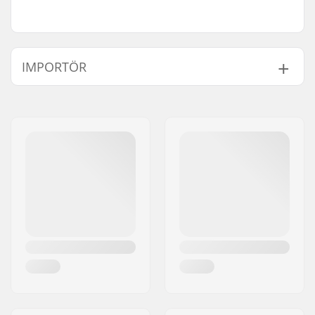
IMPORTÖR
Namn:
Centrano ApS
Gatuadress:
Omega 6
Postnummer:
8382
Postort:
Hinnerup
Land:
Danmark