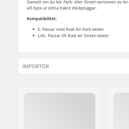
Oavsett om du kör Park- eller Street-versionen av Air
vill byta ut slitna bakre däckpluggar.
Kompatibilitet:
S: Passar med Root Air Park-skoter
L/XL: Passar till Root Air Street-skoter
IMPORTÖR
Namn:
Centrano ApS
Gatuadress:
Omega 6
Postnummer:
8382
Postort:
Hinnerup
Land:
Danmark