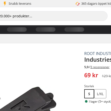
Snabb leverans
365 dagars öppet k
ROOT INDUST
Industrie
5,0
//
3 recensioner
69 kr
129 k
Storlek
S
L/XL
I lager (5+ styck