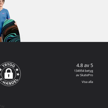
4.8 av 5
134954 betyg
av SkatePro
Visa alla