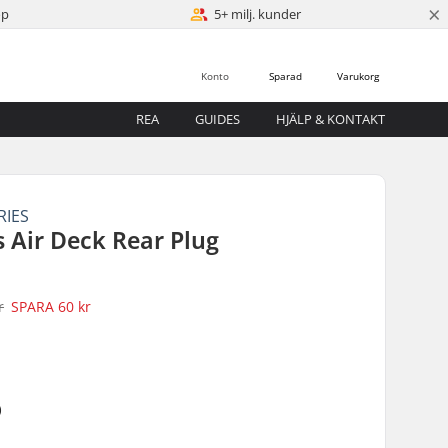
×
öp
5+ milj. kunder
Konto
Sparad
Varukorg
REA
GUIDES
HJÄLP & KONTAKT
RIES
s Air Deck Rear Plug
r
SPARA
60 kr
)