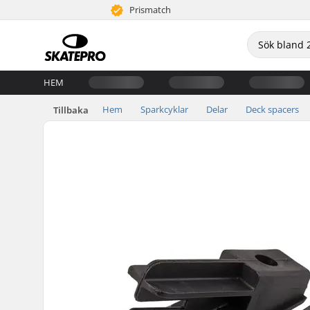
Prismatch
HEM
Hem
Sparkcyklar
Delar
Deck spacers
Tillbaka