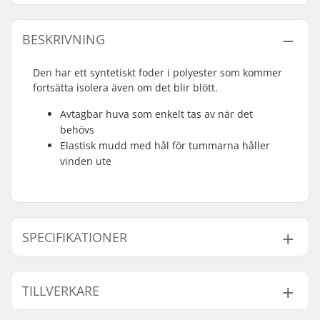
BESKRIVNING
Den har ett syntetiskt foder i polyester som kommer
fortsätta isolera även om det blir blött.
Avtagbar huva som enkelt tas av när det
behövs
Elastisk mudd med hål för tummarna håller
vinden ute
SPECIFIKATIONER
Kön:
Barn
TILLVERKARE
Tyg Konstruktion:
2 lager
Extra egenskaper:
Avtagbar luva,