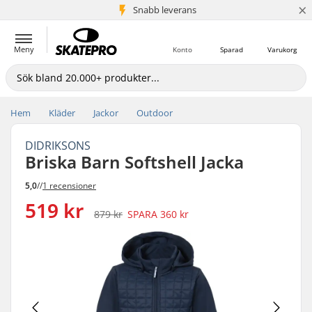
×
Snabb leverans
5+ milj. kunder
Meny
Konto
Sparad
Varukorg
Hem
Kläder
Jackor
Outdoor
DIDRIKSONS
Briska Barn Softshell Jacka
5,0
//
1 recensioner
519 kr
879 kr
SPARA
360 kr