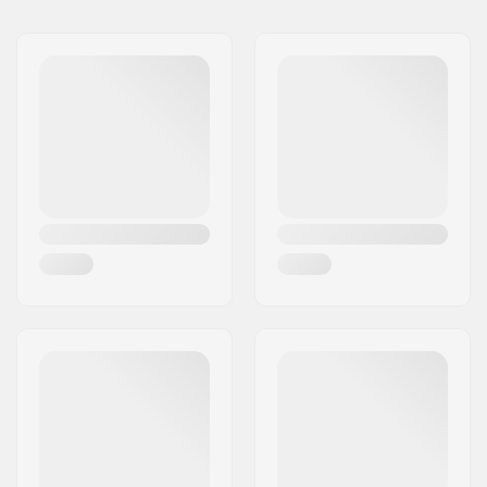
Namn:
Didriksons Retail AB
Elastiska muddar
Gatuadress:
Prognosgatan 8
med hål för tummen,
Postnummer:
SE-50464
Hand warming
Postort:
Borås
pockets
Land:
Sverige
Membran:
Märkespecifikt