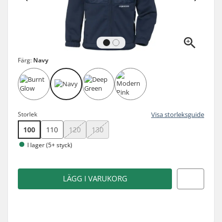
Färg:
Navy
Storlek
Visa storleksguide
100
110
120
130
I lager (5+ styck)
LÄGG I VARUKORG