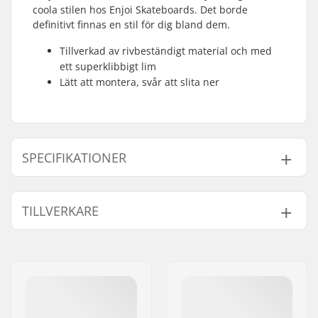
coola stilen hos Enjoi Skateboards. Det borde
definitivt finnas en stil för dig bland dem.
Tillverkad av rivbeständigt material och med
ett superklibbigt lim
Lätt att montera, svår att slita ner
SPECIFIKATIONER
Length:
83.8cm (33")
TILLVERKARE
Width:
22.9cm (9")
Namn:
Emporium A/S
Gatuadress:
Rolighedsvej 20, 1958
Frederiksberg C
Postnummer:
1958
Postort:
Copenhagen