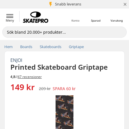
×
Snabb leverans
5+ milj. kunder
Meny
Konto
Sparad
Varukorg
Hem
Boards
Skateboards
Griptape
ENJOI
Printed Skateboard Griptape
4,8
//
47 recensioner
149 kr
209 kr
SPARA
60 kr