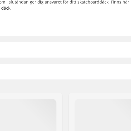
om i slutändan ger dig ansvaret för ditt skateboarddäck. Finns här 
 däck.
3")
Width: