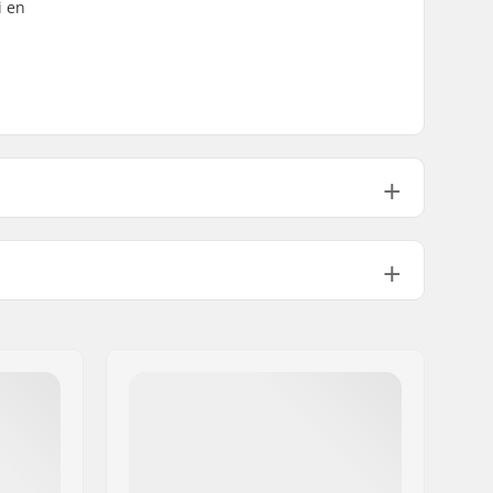
i en
22.9cm (9")