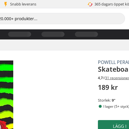
Snabb leverans
365 dagars öppet k
POWELL PERA
Skateboa
4,7
//
31 recensione
189 kr
Storlek:
9"
I lager (5+ styck
LÄGG I