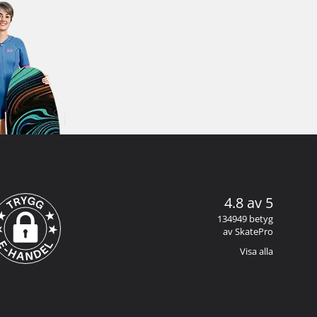
4.8 av 5
134949 betyg
av SkatePro
Visa alla