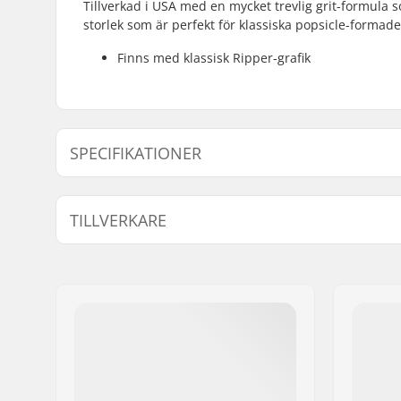
Tillverkad i USA med en mycket trevlig grit-formula s
storlek som är perfekt för klassiska popsicle-formade
Finns med klassisk Ripper-grafik
SPECIFIKATIONER
Length:
83.8cm (3
TILLVERKARE
Namn:
JustSupreme ApS
Gatuadress:
Ydervang 5
Postnummer:
4300
Postort:
Holbæk
Land:
Danmark