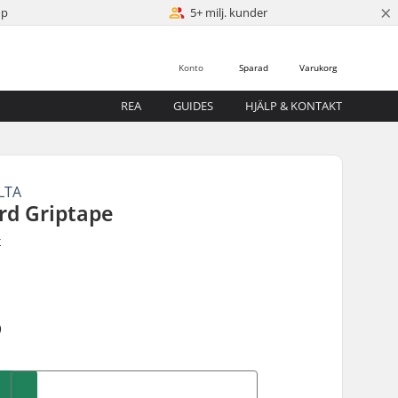
×
öp
5+ milj. kunder
Konto
Sparad
Varukorg
REA
GUIDES
HJÄLP & KONTAKT
LTA
rd Griptape
r
)