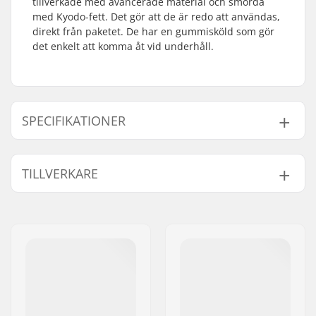
tillverkade med avancerade material och smorda
med Kyodo-fett. Det gör att de är redo att användas,
direkt från paketet. De har en gummisköld som gör
det enkelt att komma åt vid underhåll.
SPECIFIKATIONER
Kullager precision:
ABEC-7
TILLVERKARE
Lager typ:
Semi-sealed
Smörjmedel:
Fett
Namn:
Powerslide
Spacers:
Ingår inte
Sportartikelvertriebs GmbH
Antal pr. packa:
8
Gatuadress:
Esbachgraben 1
Gummiskydd:
Ja
Postnummer:
95463
Postort:
Bindlach
Land:
Tyskland