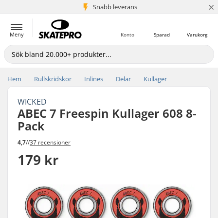
×
Snabb leverans
5+ milj. kunder
Meny
Konto
Sparad
Varukorg
Hem
Rullskridskor
Inlines
Delar
Kullager
WICKED
ABEC 7 Freespin Kullager 608 8-
Pack
4,7
//
37 recensioner
179 kr