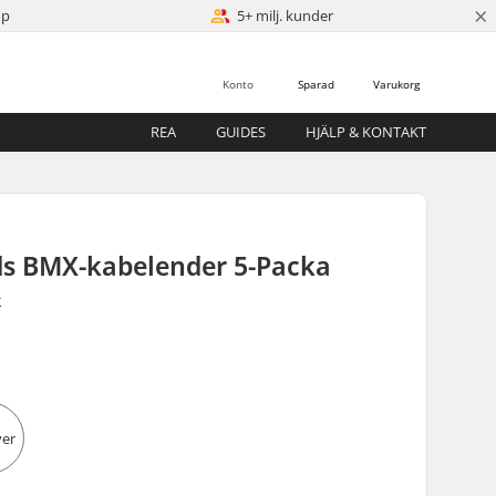
×
öp
5+ milj. kunder
Konto
Sparad
Varukorg
REA
GUIDES
HJÄLP & KONTAKT
ds BMX-kabelender 5-Packa
r