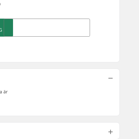
)
G
a är