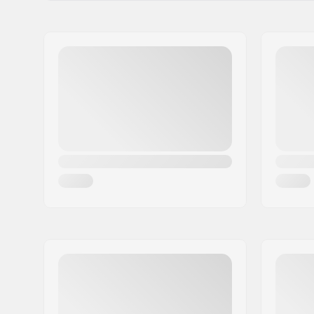
Namn:
Centrano ApS
Gatuadress:
Omega 6
Postnummer:
8382
Postort:
Hinnerup
Land:
Danmark