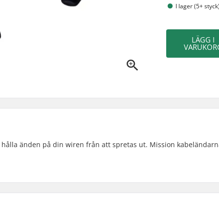
I lager (5+ styck
LÄGG I
VARUKOR
hålla änden på din wiren från att spretas ut. Mission kabeländarn