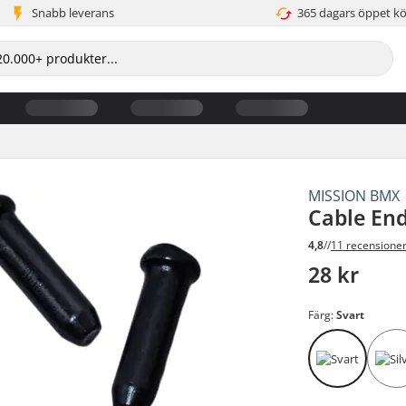
Snabb leverans
365 dagars öppet k
MISSION BMX
Cable En
4,8
//
11 recensione
28 kr
Färg:
Svart