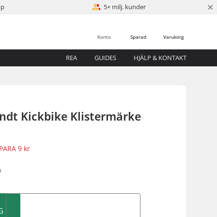
×
öp
5+ milj. kunder
Konto
Sparad
Varukorg
REA
GUIDES
HJÄLP & KONTAKT
ndt Kickbike Klistermärke
PARA
9 kr
)
G