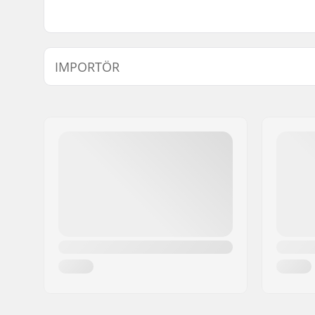
IMPORTÖR
Namn:
Centrano ApS
Gatuadress:
Omega 6
Postnummer:
8382
Postort:
Hinnerup
Land:
Danmark