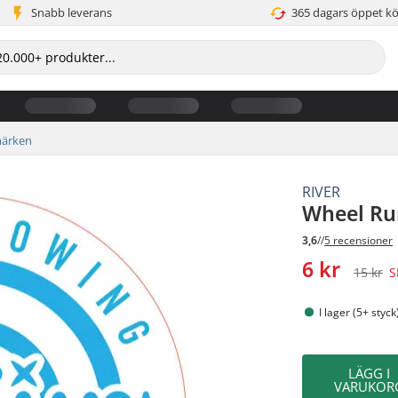
Snabb leverans
365 dagars öppet k
märken
RIVER
Wheel Ru
3,6
//
5 recensioner
6 kr
15 kr
S
I lager (5+ styck
LÄGG I
VARUKOR