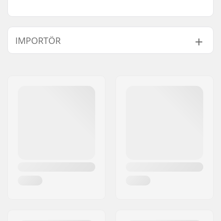
IMPORTÖR
Namn:
Centrano ApS
Gatuadress:
Omega 6
Postnummer:
8382
Postort:
Hinnerup
Land:
Danmark