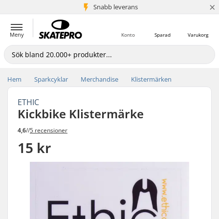
×
Snabb leverans
5+ milj. kunder
Meny
Konto
Sparad
Varukorg
Hem
Sparkcyklar
Merchandise
Klistermärken
ETHIC
Kickbike Klistermärke
4,6
//
5 recensioner
15 kr