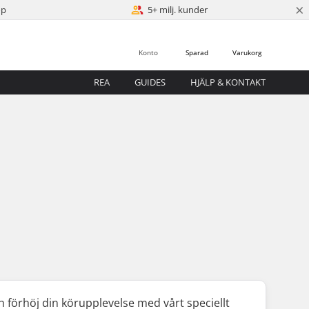
×
öp
5+ milj. kunder
Konto
Sparad
Varukorg
REA
GUIDES
HJÄLP & KONTAKT
h förhöj din körupplevelse med vårt speciellt