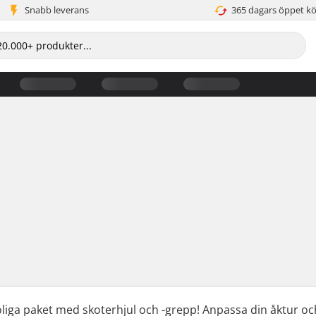
Snabb leverans
365 dagars öppet k
roliga paket med skoterhjul och -grepp! Anpassa din åktur oc