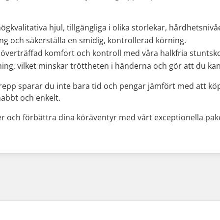
högkvalitativa hjul, tillgängliga i olika storlekar, hårdhetsni
ning och säkerställa en smidig, kontrollerad körning.
verträffad komfort och kontroll med våra halkfria stuntsk
g, vilket minskar tröttheten i händerna och gör att du kan
epp sparar du inte bara tid och pengar jämfört med att köpa
abbt och enkelt.
ter och förbättra dina köräventyr med vårt exceptionella pak