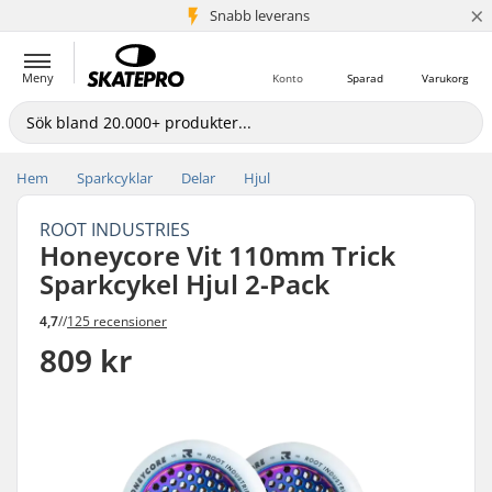
×
Snabb leverans
5+ milj. kunder
Meny
Konto
Sparad
Varukorg
Hem
Sparkcyklar
Delar
Hjul
ROOT INDUSTRIES
Honeycore Vit 110mm Trick
Sparkcykel Hjul 2-Pack
4,7
//
125 recensioner
809 kr