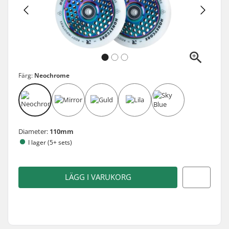
Färg:
Neochrome
Diameter:
110mm
I lager (5+ sets)
LÄGG I VARUKORG