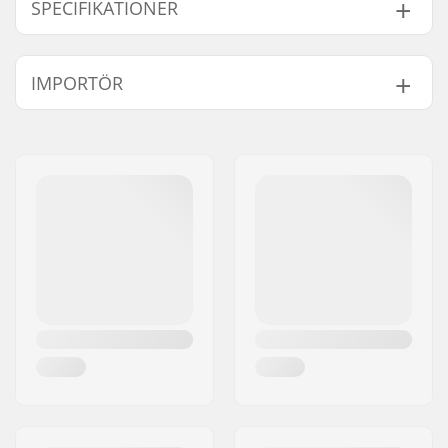
SPECIFIKATIONER
Hjul diameter:
110mm
IMPORTÖR
Hjul Material:
PU
Kullager:
Ingår
Namn:
Centrano ApS
Kärna design:
Perforerat
Gatuadress:
Omega 6
Vikt:
406g
Postnummer:
8382
Hjul pr. packa:
2
Postort:
Hinnerup
Kärna material:
Aluminium 6061
Land:
Danmark
Hjul profil:
Rund
Kullager precision:
Inte anges
Kullager storlek:
608
Hjulets nav bredd:
24mm
Axel diameter:
8mm