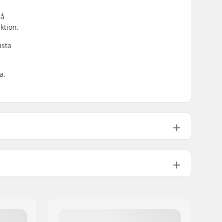
på
ktion.
usta
a.
Aluminium 6061
Rund
Inte anges
608
24mm
8mm