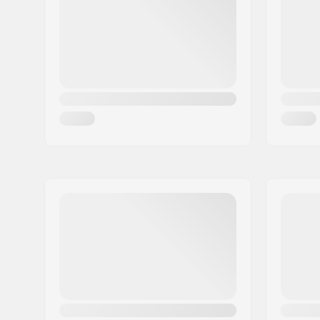
Postort:
Hinnerup
Spacers:
Ingår
Land:
Danmark