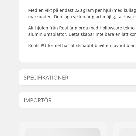
Med en vikt på endast 220 gram per hjul (med kullager
marknaden. Den låga vikten är gjort möjlig, tack va
Air hjulen från Root är gjorda med Hollowcore teknol
aluminiumsplattor. Detta skapar inte bara en lätt ko
Roots PU-formel har blixtsnabbt blivit en favorit bla
SPECIFIKATIONER
Hjul diameter:
110mm
IMPORTÖR
Kullager:
Ingår
Hjul hårdhet:
Not Speci
Namn:
Centrano ApS
Kärna design:
Hollow
Gatuadress:
Omega 6
Vikt:
220g
Postnummer:
8382
Hjul pr. packa:
2