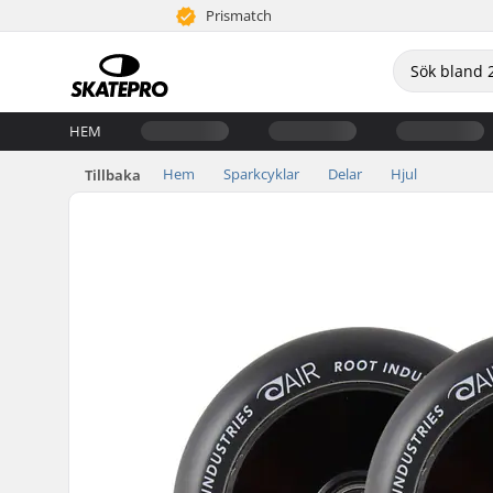
Prismatch
HEM
Hem
Sparkcyklar
Delar
Hjul
Tillbaka