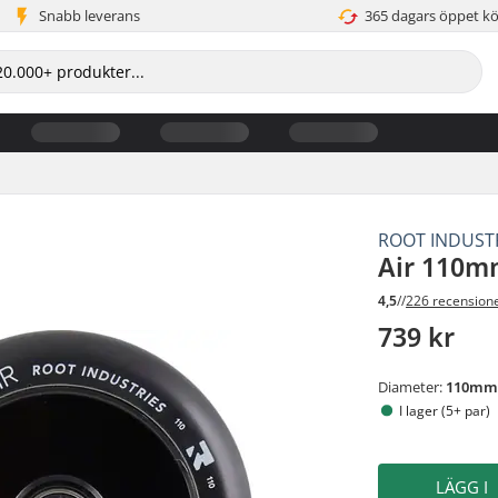
Snabb leverans
365 dagars öppet k
ROOT INDUST
Air 110mm
4,5
//
226 recension
739 kr
Diameter:
110m
I lager (5+ par)
LÄGG I