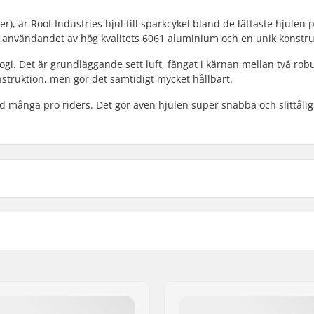
), är Root Industries hjul till sparkcykel bland de lättaste hjulen 
re användandet av hög kvalitets 6061 aluminium och en unik konstru
ogi. Det är grundläggande sett luft, fångat i kärnan mellan två rob
nstruktion, men gör det samtidigt mycket hållbart.
nd många pro riders. Det gör även hjulen super snabba och slittålig
Kärna material:
Hjul profil:
fied
Kullager precision:
Kullager storlek:
Hjulets nav bredd:
Axel diameter: