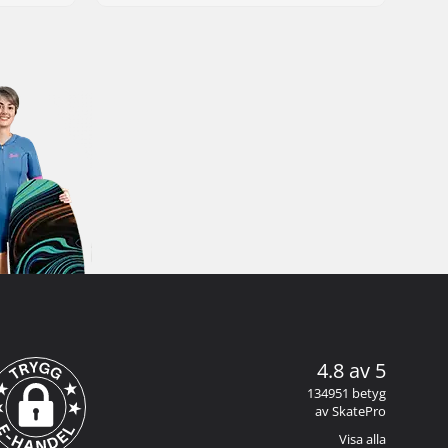
4.8 av 5
134951 betyg
av SkatePro
Visa alla