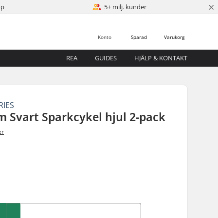
×
öp
5+ milj. kunder
Konto
Sparad
Varukorg
REA
GUIDES
HJÄLP & KONTAKT
RIES
 Svart Sparkcykel hjul 2-pack
er
m