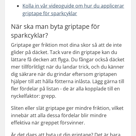
Kolla in vår videoguide om hur du applicerar
griptape för sparkcyklar
När ska man byta griptape för
sparkcyklar?
Griptape ger friktion mot dina skor så att de inte
glider på däcket. Tack vare din griptape kan du
lättare få decken att flyga. Du fångar också däcket
mer tillförlitligt när du landar trick, och du känner
dig säkrare när du grindar eftersom griptapen
hjälper till att hålla fötterna inlåsta. Lägg gärna till
fler fördelar på listan - de är alla kopplade till en
nyckelfaktor: grepp.
Sliten eller slät griptape ger mindre friktion, vilket
innebär att alla dessa fördelar blir mindre
effektiva när greppet försvinner.
Är det dags att byta ut din griptape? Det är bara