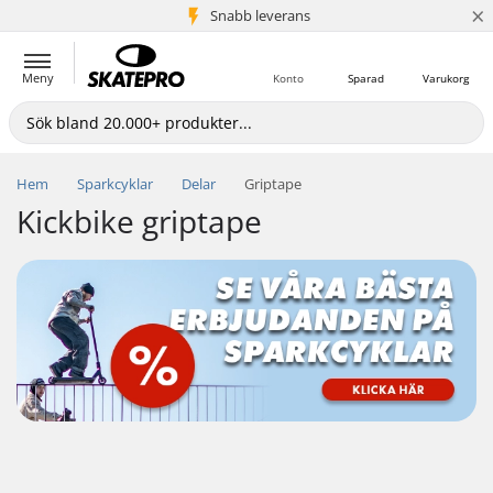
×
Snabb leverans
5+ milj. kunder
Meny
Konto
Sparad
Varukorg
Hem
Sparkcyklar
Delar
Griptape
Kickbike griptape