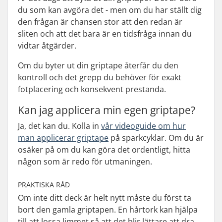
du som kan avgöra det - men om du har ställt dig
den frågan är chansen stor att den redan är
sliten och att det bara är en tidsfråga innan du
vidtar åtgärder.
Om du byter ut din griptape återfår du den
kontroll och det grepp du behöver för exakt
fotplacering och konsekvent prestanda.
Kan jag applicera min egen griptape?
Ja, det kan du. Kolla in
vår videoguide om hur
man applicerar griptape
på sparkcyklar. Om du är
osäker på om du kan göra det ordentligt, hitta
någon som är redo för utmaningen.
PRAKTISKA RÅD
Om inte ditt deck är helt nytt måste du först ta
bort den gamla griptapen. En hårtork kan hjälpa
till att lossa limmet så att det blir lättare att dra