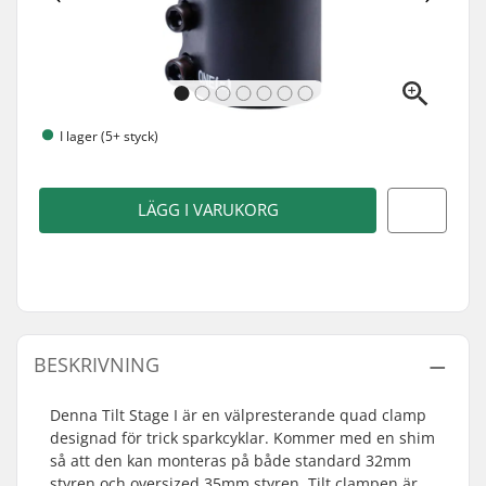
I lager (5+ styck)
LÄGG I VARUKORG
BESKRIVNING
Denna Tilt Stage I är en välpresterande quad clamp
designad för trick sparkcyklar. Kommer med en shim
så att den kan monteras på både standard 32mm
styren och oversized 35mm styren. Tilt clampen är