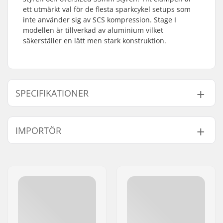
ett utmärkt val för de flesta sparkcykel setups som
inte använder sig av SCS kompression. Stage I
modellen är tillverkad av aluminium vilket
säkerställer en lätt men stark konstruktion.
SPECIFIKATIONER
Clamp innediameter:
32mm (Regular),
IMPORTÖR
35mm (Oversized)
Clamp storlek:
Quad
Namn:
Centrano ApS
Shim:
Ingår
Gatuadress:
Omega 6
Vikt:
235g
Postnummer:
8382
Kompression ingår:
SCS
Postort:
Hinnerup
Material:
Aluminium
Land:
Danmark
Starnut:
Ingår inte