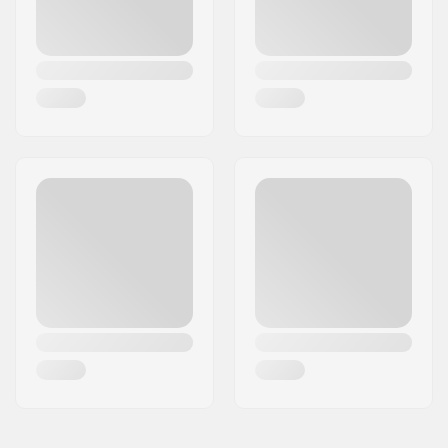
Kompressions Bult:
Ingår
Compression bolt
8mm
diameter:
Kompressions Bult
30mm
längd:
Shim längd:
38mm