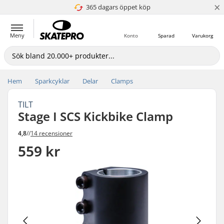
×
365 dagars öppet köp
Prismatch
Meny
Konto
Sparad
Varukorg
Hem
Sparkcyklar
Delar
Clamps
TILT
Stage I SCS Kickbike Clamp
4,8
//
14 recensioner
559 kr