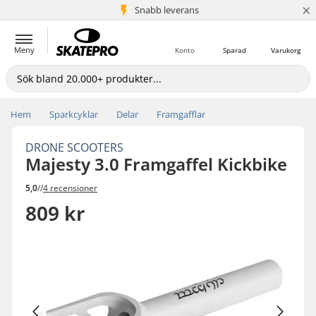
×
Snabb leverans
5+ milj. kunder
Meny
Konto
Sparad
Varukorg
Hem
Sparkcyklar
Delar
Framgafflar
DRONE SCOOTERS
Majesty 3.0 Framgaffel Kickbike
5,0
//
4 recensioner
809 kr