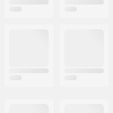
Series
Crown race:
Inbyggd
Materialets
T6
behandlingskvalitet:
Hjul offset:
10mm
Hjulbult:
Ingår
Axel diameter:
8mm
Framespacer typ:
Brickor
Kompression ingår:
HIC (endast starnut)
Starnut:
Inbyggd
Kompressions Bult:
Ingår