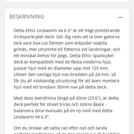
BESKRIVNING
Detta Ethic Lindworm V4 6.3" är ett högt presterande
tricksparkcykel deck. Gör dig redo att ta över gatorna
tack vare box-cut formen som erbjuder stabila
grinds, mer utrymme till fötterna vid landningar, och
ett minskat behov för pegs. Detta Ethic sparkcykel
deck är kompatibelt med de flesta moderna hjul,
passar hjul med en diameter upp mot 125 mm.
Utöver den vanliga hjul nav-bredden på 24 mm, så
får du all nödvändig utrustning för att även montera
hjul med ett bredare 30mm nav på detta deck.
Med dess överdrivna längd på 60cm (23.6"), är detta
deck perfekt för street tricks och större åkare -
balansera dina manuals på en ny nivå med detta
Lindworm V4 6.3".
Om du önskar att sätta rail efter rail och landa