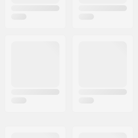
Dropout Form:
Box-cut
Konkav:
Ja
Headtube vinkel:
83.5°
Headset-type:
Integrated 1 1/8"
Deck spacers:
Ingår
Broms typ:
Flex Fender
Broms/Fender:
Ingår
Hjulbult:
Ingår
Axel diameter:
8mm, 12mm
Griptape:
Inkluderat