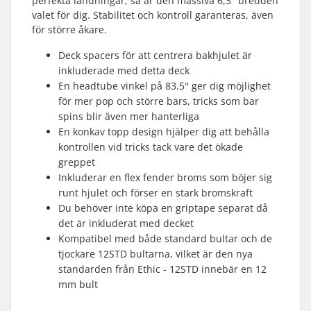
perfekta landningar, så är den massiva 6,3" bredden
valet för dig. Stabilitet och kontroll garanteras, även
för större åkare.
Deck spacers för att centrera bakhjulet är
inkluderade med detta deck
En headtube vinkel på 83.5° ger dig möjlighet
för mer pop och större bars, tricks som bar
spins blir även mer hanterliga
En konkav topp design hjälper dig att behålla
kontrollen vid tricks tack vare det ökade
greppet
Inkluderar en flex fender broms som böjer sig
runt hjulet och förser en stark bromskraft
Du behöver inte köpa en griptape separat då
det är inkluderat med decket
Kompatibel med både standard bultar och de
tjockare 12STD bultarna, vilket är den nya
standarden från Ethic - 12STD innebär en 12
mm bult