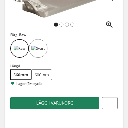
Färg:
Raw
Längd
560mm
600mm
I lager (5+ styck)
LÄGG I VARUKORG