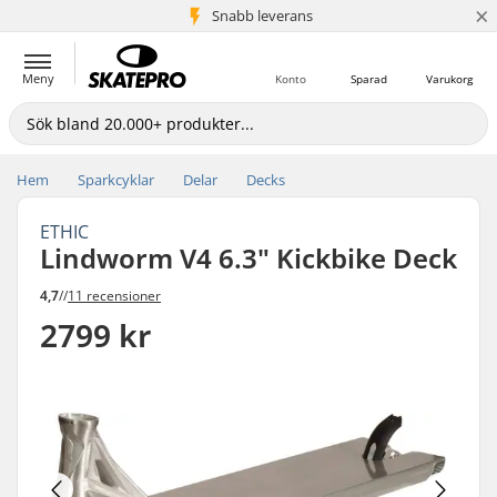
×
Snabb leverans
5+ milj. kunder
Meny
Konto
Sparad
Varukorg
Hem
Sparkcyklar
Delar
Decks
ETHIC
Lindworm V4 6.3" Kickbike Deck
4,7
//
11 recensioner
2799 kr