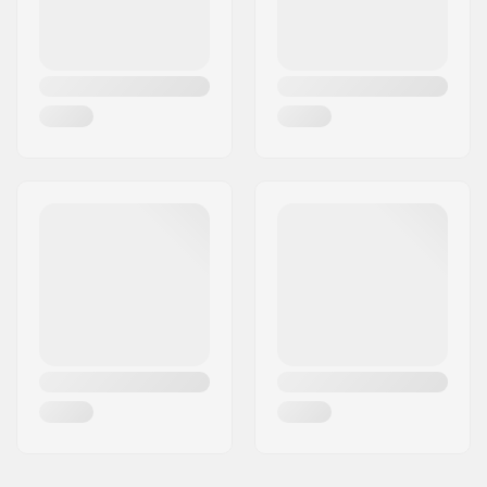
Material:
Aluminium 6000
Series
Materialets
T6
behandlingskvalitet:
Deck design:
One-piece
Dropout Form:
Box-cut
Konkav:
3°
Headtube vinkel:
83.5°
Headset-type:
Integrated 1 1/8"
Deck spacers:
Ingår
Broms typ:
Flex Fender
Broms/Fender:
Ingår
Hjulbult:
Ingår
Axel diameter:
8mm
Griptape:
Ingår inte