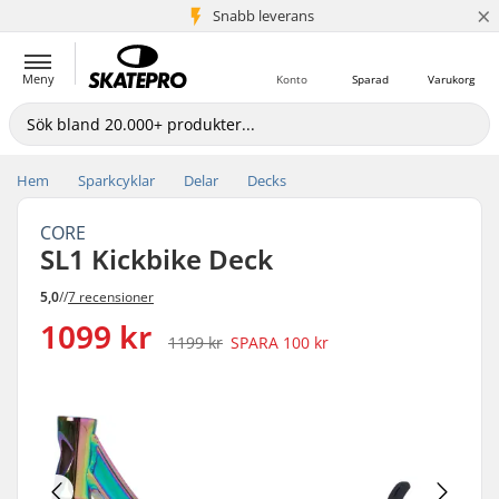
×
Snabb leverans
5+ milj. kunder
Meny
Konto
Sparad
Varukorg
Hem
Sparkcyklar
Delar
Decks
CORE
SL1 Kickbike Deck
5,0
//
7 recensioner
1099 kr
1199 kr
SPARA
100 kr