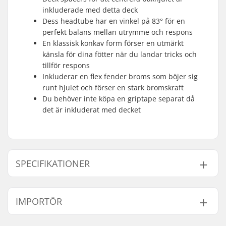
inkluderade med detta deck
Dess headtube har en vinkel på 83° för en
perfekt balans mellan utrymme och respons
En klassisk konkav form förser en utmärkt
känsla för dina fötter när du landar tricks och
tillför respons
Inkluderar en flex fender broms som böjer sig
runt hjulet och förser en stark bromskraft
Du behöver inte köpa en griptape separat då
det är inkluderat med decket
SPECIFIKATIONER
Deck bredd:
11.4cm (4.5")
IMPORTÖR
Deck längd:
49.5cm (19.5")
Hjul diameter:
110mm, 120mm
Namn:
Centrano ApS