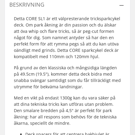
BESKRIVNING
Detta CORE SL1 är ett välpresterande tricksparkcykel
deck. Om park åkning är din passion och du älskar
att öva whip och flare tricks, så är peg-cut formen
något för dig. Som namnet antyder så har den en
perfekt form för att rymma pegs så att du kan utöva
oändligt med grinds. Detta CORE sparkcykel deck är
kompatibelt med 110mm och 120mm hjul.
På grund av den klassiska och mångsidiga längden
på 49.5cm (19.5"), kommer detta deck bidra med
snabba svängar samtidigt som du får tillräckligt med
utrymme för bekväma landningar.
Med en vikt på endast 1300g kan du vara säker på
att dina tekniska tricks kan utföras utan problem.
Den smalare bredden på 4,5" är perfekt för park
åkning: har all respons som behövs för de tekniska
åkarna, speciellt de mindre.
Deck spacers för att centrera bakhjulet är