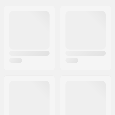
Hjulets nav bredd:
24mm
Gatuadress:
Omega 6
Vikt:
1300g
Postnummer:
8382
Material:
Aluminium 6000
Postort:
Hinnerup
Series
Land:
Danmark
Deck design:
One-piece
Dropout Form:
Peg-cut
Konkav:
3°
Headtube vinkel:
83°
Headtube längd:
100mm
Headset-type:
Integrated 1 1/8"
Deck spacers:
Ingår
Broms typ:
Flex Fender
Broms/Fender:
Ingår
Hjulbult:
Ingår
Axel diameter:
8mm
Griptape:
Inkluderat