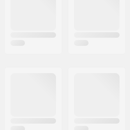
Deck spacers:
Ingår
Broms typ:
Flex Fender
Broms/Fender:
Ingår
Hjulbult:
Ingår
Axel diameter:
8mm
Griptape:
Ingår inte