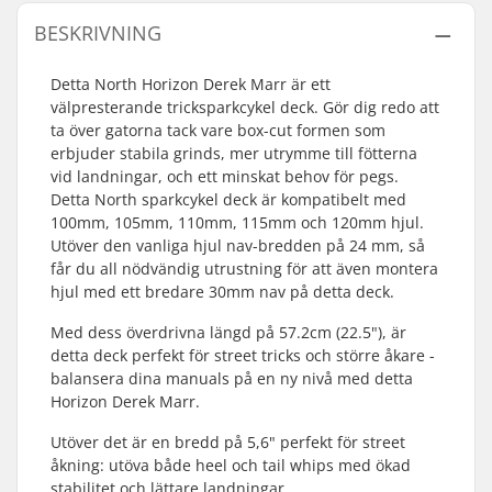
BESKRIVNING
Detta North Horizon Derek Marr är ett
välpresterande tricksparkcykel deck. Gör dig redo att
ta över gatorna tack vare box-cut formen som
erbjuder stabila grinds, mer utrymme till fötterna
vid landningar, och ett minskat behov för pegs.
Detta North sparkcykel deck är kompatibelt med
100mm, 105mm, 110mm, 115mm och 120mm hjul.
Utöver den vanliga hjul nav-bredden på 24 mm, så
får du all nödvändig utrustning för att även montera
hjul med ett bredare 30mm nav på detta deck.
Med dess överdrivna längd på 57.2cm (22.5"), är
detta deck perfekt för street tricks och större åkare -
balansera dina manuals på en ny nivå med detta
Horizon Derek Marr.
Utöver det är en bredd på 5,6" perfekt för street
åkning: utöva både heel och tail whips med ökad
stabilitet och lättare landningar.