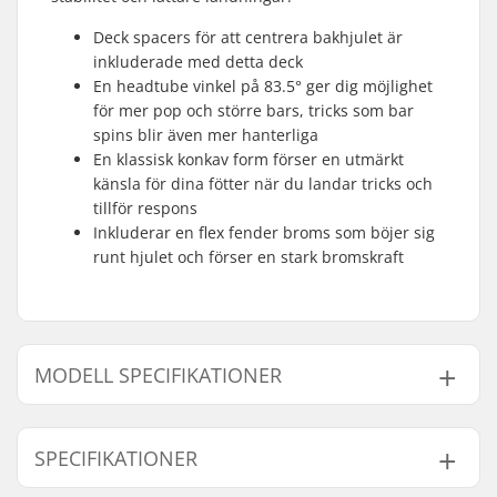
Deck spacers för att centrera bakhjulet är
inkluderade med detta deck
En headtube vinkel på 83.5° ger dig möjlighet
för mer pop och större bars, tricks som bar
spins blir även mer hanterliga
En klassisk konkav form förser en utmärkt
känsla för dina fötter när du landar tricks och
tillför respons
Inkluderar en flex fender broms som böjer sig
runt hjulet och förser en stark bromskraft
MODELL SPECIFIKATIONER
Modell
Deck längd
SPECIFIKATIONER
21.5"
54.6cm (21.5")