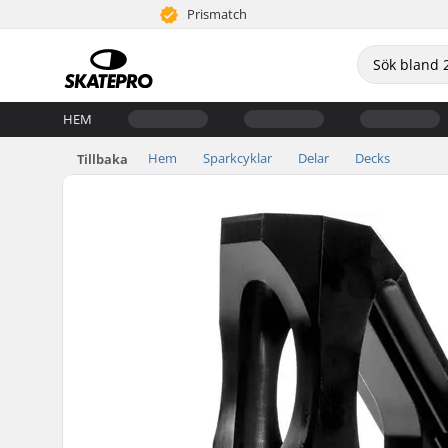
Prismatch
HEM
Hem
Sparkcyklar
Delar
Decks
Tillbaka