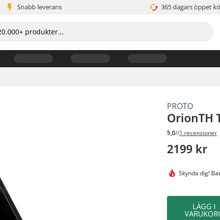
Snabb leverans
365 dagars öppet k
PROTO
OrionTH T
5,0
//
1 recensioner
2199 kr
Skynda dig!
Bar
LÄGG I
VARUKOR