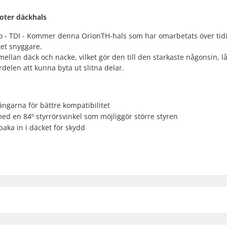
oter däckhals
to - TDI - Kommer denna OrionTH-hals som har omarbetats över tid
ket snyggare.
ellan däck och nacke, vilket gör den till den starkaste någonsin, l
delen att kunna byta ut slitna delar.
ångarna för bättre kompatibilitet
 en 84º styrrörsvinkel som möjliggör större styren
baka in i däcket för skydd
 Trick sparkcykel Neck: