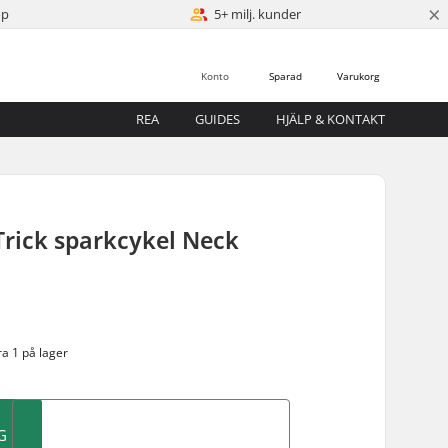
×
öp
5+ milj. kunder
Konto
Sparad
Varukorg
REA
GUIDES
HJÄLP & KONTAKT
rick sparkcykel Neck
a 1 på lager
G