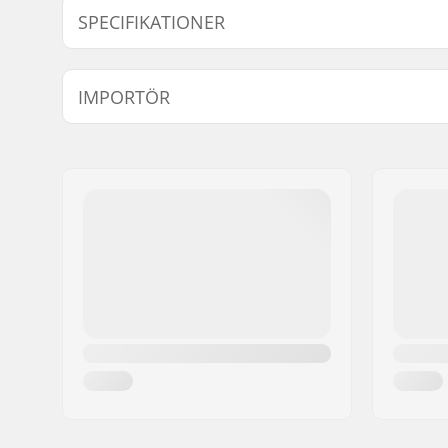
SPECIFIKATIONER
Kompatibel med
Vikt:
250g
IMPORTÖR
Användarnivå:
Avancerad
Material:
Aluminium
Namn:
Centrano ApS
Materialets behandlingskvalitet:
T6
Gatuadress:
Omega 6
Postnummer:
8382
Postort:
Hinnerup
Land:
Danmark