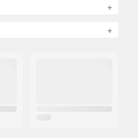
84°
Integrated 1 1/8"–1.5"
Ingår inte
Ingår inte