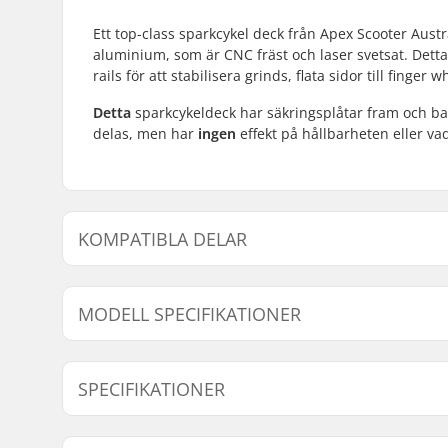
Ett top-class sparkcykel deck från Apex Scooter Austr
aluminium, som är CNC fräst och laser svetsat. Detta
rails för att stabilisera grinds, flata sidor till fing
Detta
sparkcykeldeck har säkringsplåtar fram och bak 
delas, men har
ingen
effekt på hållbarheten eller vad
KOMPATIBLA DELAR
Finn produkter som är kompatibla med Apex 4.5" Kic
MODELL SPECIFIKATIONER
Modell
Deck längd
SPECIFIKATIONER
46cm - Raw
46cm (18.1")
46cm - Splash
-
Deck bredd:
11.4cm (4.