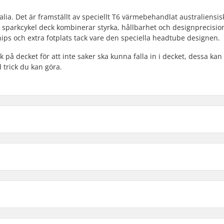
alia. Det är framställt av speciellt T6 värmebehandlat australiensis
 sparkcykel deck kombinerar styrka, hållbarhet och designprecision
er whips och extra fotplats tack vare den speciella headtube designen.
på decket för att inte saker ska kunna falla in i decket, dessa kan
 trick du kan göra.
kbike Deck:
Kompatibel med
49cm - Grön
Vikt
49cm - Orange
-
49cm - Raw
-
5")
Headtube längd: