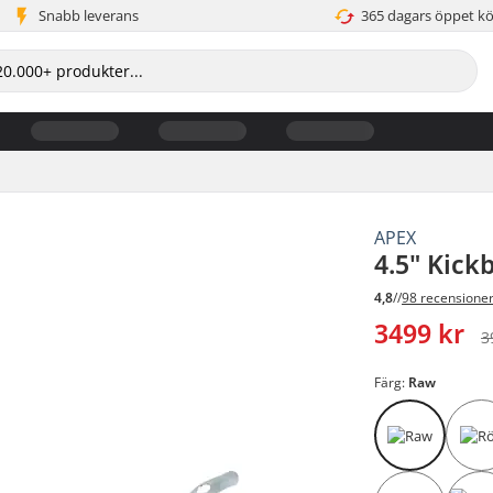
Snabb leverans
365 dagars öppet k
APEX
4.5" Kick
4,8
//
98 recensione
3499 kr
3
Färg:
Raw