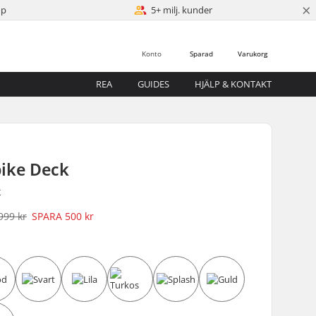
×
öp
5+ milj. kunder
Konto
Sparad
Varukorg
REA
GUIDES
HJÄLP & KONTAKT
bike Deck
r
999 kr
SPARA
500 kr