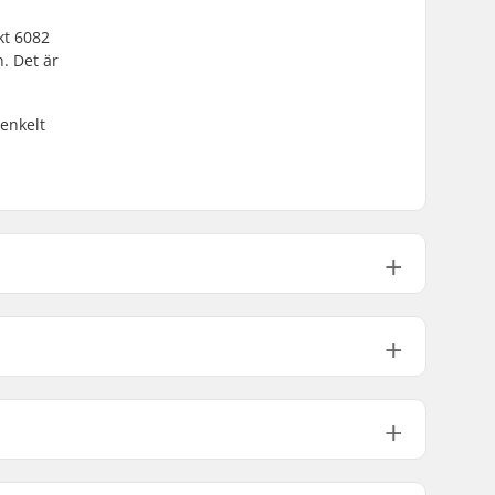
kt 6082
. Det är
 enkelt
49cm (19.3")
1235g
49cm (19.3")
1235g
49cm (19.3")
-
110mm