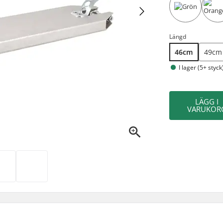
Längd
46cm
49cm
I lager (5+ styck
LÄGG I
VARUKOR