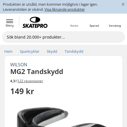
×
Produkten är utsåld, men kommer möjligtvis i lager igen.
Leveranstiden är okänd.
Visa liknande produkter
Meny
Konto
Sparad
Varukorg
Hem
Sparkcyklar
Skydd
Tandskydd
WILSON
MG2 Tandskydd
4,3
//
122 recensioner
149 kr