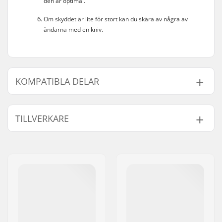
den är optimal.
Om skyddet är lite för stort kan du skära av några av
ändarna med en kniv.
KOMPATIBLA DELAR
Finn produkter som är kompatibla med Wilson MG2
Tandskydd:
TILLVERKARE
Namn:
PHOENIX Budosport GmbH
& Co KG
Kompatibla delar
Gatuadress:
Westkirchener Straße 90
Postnummer:
59320
Postort:
Ennigerloh
Land:
Tyskland