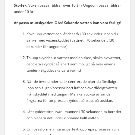
Storlek:
Vuxen passar åldrar över 10 år / Ungdom passar åldrar
under 10 år
Anpassa munskyddet, Obs! Kokande vatten kan vara farligt!
Koka upp vattnet och låt det stå i 30 sekunder innan du
sänker ned vuxenskyddet i vattnet i 70 sekunder. (30
sekunder för ungdomar)
Ta upp skyddet ur vattnet med en sked, skaka av vattnet,
centrera skyddet så snart som möjligt på överkäkens
tänder. (Skyddet ska vara varmt)
När de övre tänderna är centrerade biter du försiktigt
ihop och suger/pressar bort luft och överflödigt vatten
från skyddet med tungan. Man kan också använda
fingrarna för att pressa skyddet på plats på utsidan.
Låt skyddet sitta kvar i munnen i 30 sekunder, ta bort det
och placera det under rinnande kallt vatten.
Om passformen inte är perfekt, upprepa processen tills