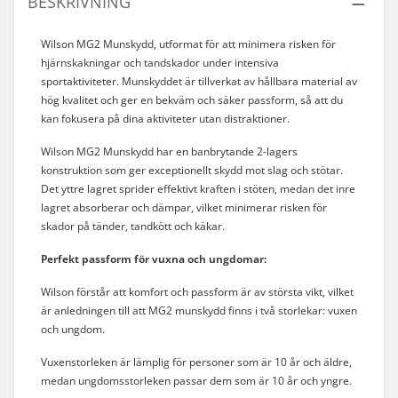
BESKRIVNING
Wilson MG2 Munskydd, utformat för att minimera risken för
hjärnskakningar och tandskador under intensiva
sportaktiviteter. Munskyddet är tillverkat av hållbara material av
hög kvalitet och ger en bekväm och säker passform, så att du
kan fokusera på dina aktiviteter utan distraktioner.
Wilson MG2 Munskydd har en banbrytande 2-lagers
konstruktion som ger exceptionellt skydd mot slag och stötar.
Det yttre lagret sprider effektivt kraften i stöten, medan det inre
lagret absorberar och dämpar, vilket minimerar risken för
skador på tänder, tandkött och käkar.
Perfekt passform för vuxna och ungdomar:
Wilson förstår att komfort och passform är av största vikt, vilket
är anledningen till att MG2 munskydd finns i två storlekar: vuxen
och ungdom.
Vuxenstorleken är lämplig för personer som är 10 år och äldre,
medan ungdomsstorleken passar dem som är 10 år och yngre.