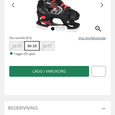
Sko storlek (EU)
Visa storleksguide
26-29
30-33
34-37
I lager (5+ par)
LÄGG I VARUKORG
BESKRIVNING