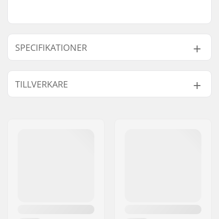
SPECIFIKATIONER
Størrelsesjusterbar
Ja
TILLVERKARE
Känga:
Känga/Skal typ:
Gjutna
Namn:
TEMPISH s.r.o.
Känga material:
PU-läder, Plast
Gatuadress:
Bratrí Wolfu 495/16
Innerkänga detaljer:
Inbyggd, Anatomiskt
Postnummer:
779 00
utformad
Postort:
Olomouc
Innerkänga material:
Nylon
Land:
Tjeckien
Låssystem:
Snöre, Spänne,
Kardborre
Cuff:
Mid-cut
Blad material:
Kolstål
Blad slipning:
Fabriksslipade