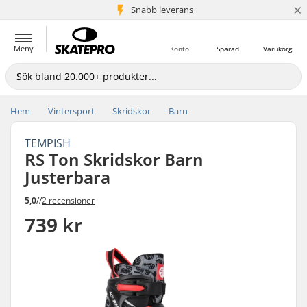
×
Snabb leverans
5+ milj. kunder
Meny
Konto
Sparad
Varukorg
Hem
Vintersport
Skridskor
Barn
TEMPISH
RS Ton Skridskor Barn
Justerbara
5,0
//
2 recensioner
739 kr