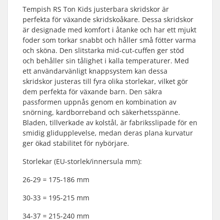
Tempish RS Ton Kids justerbara skridskor är
perfekta för växande skridskoåkare. Dessa skridskor
är designade med komfort i åtanke och har ett mjukt
foder som torkar snabbt och håller små fötter varma
och sköna. Den slitstarka mid-cut-cuffen ger stöd
och behåller sin tålighet i kalla temperaturer. Med
ett användarvänligt knappsystem kan dessa
skridskor justeras till fyra olika storlekar, vilket gör
dem perfekta för växande barn. Den säkra
passformen uppnås genom en kombination av
snörning, kardborreband och säkerhetsspänne.
Bladen, tillverkade av kolstål, är fabriksslipade för en
smidig glidupplevelse, medan deras plana kurvatur
ger ökad stabilitet för nybörjare.
Storlekar (EU-storlek/innersula mm):
26-29 = 175-186 mm
30-33 = 195-215 mm
34-37 = 215-240 mm