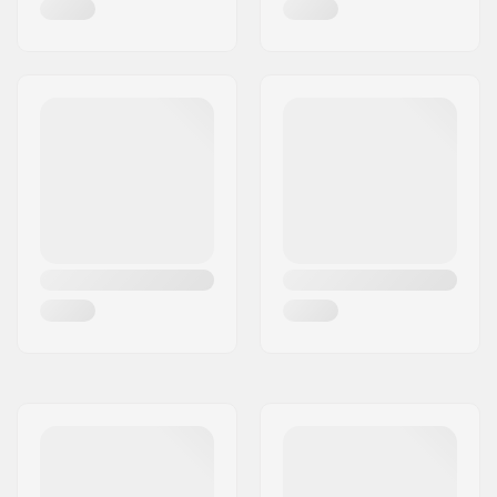
Toepick:
Ingen
Utbytbar blad:
Nej