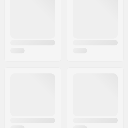
Bar bredd:
546mm (21.5")
Postort:
Hinnerup
Headset-type:
Integrated 1 1/8"
Land:
Danmark
Framgaffel typ:
Utan gänga
Material:
Chromoly Stål,
Aluminium 6000
Series
Deck design:
One-piece
Deck längd:
49.5cm (19.5")
Deck bredd:
11.9cm (4.7")
Dropout Form:
Box-cut
Konkav:
Ja
Framgaffel design:
One-piece
Bar shape:
Y-formad
Bar material:
Chromoly Stål 4130
Bar ytterdiameter:
35mm (Oversized)
Bar innediameter:
32mm
Hjul profil:
Rund