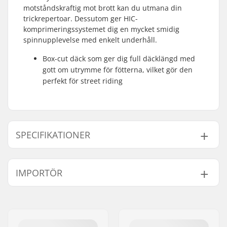
motståndskraftig mot brott kan du utmana din
trickrepertoar. Dessutom ger HIC-
komprimeringssystemet dig en mycket smidig
spinnupplevelse med enkelt underhåll.
Box-cut däck som ger dig full däcklängd med
gott om utrymme för fötterna, vilket gör den
perfekt för street riding
SPECIFIKATIONER
Total höjd:
83.3cm (32.8")
IMPORTÖR
Kompression typ:
HIC
Hjul diameter:
110mm
Namn:
Centrano ApS
Vikt:
4445g
Gatuadress:
Omega 6
Bar höjd:
584mm (23")
Postnummer:
8382