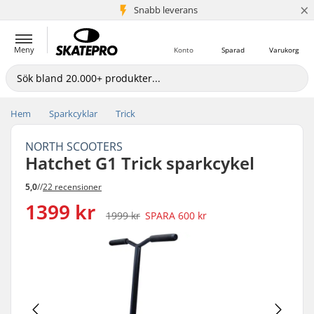
×
Snabb leverans
5+ milj. kunder
Meny
Konto
Sparad
Varukorg
Hem
Sparkcyklar
Trick
NORTH SCOOTERS
Hatchet G1 Trick sparkcykel
5,0
//
22 recensioner
1399 kr
1999 kr
SPARA
600 kr