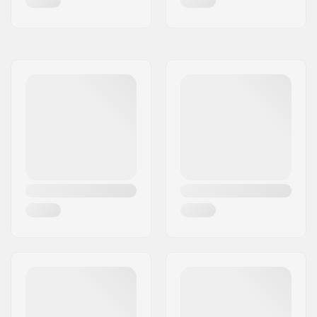
Hjul hårdhet:
88A
Hjulets nav bredd:
24mm
Kärna design:
Spoked
Axel diameter:
8mm
Kullager precision:
ABEC-9
Broms typ:
Flex Fender
Samling:
Delvis samlad
Rekommenderas av:
12 år
Nivå:
Medelnivå
Riding Style:
Hybrid