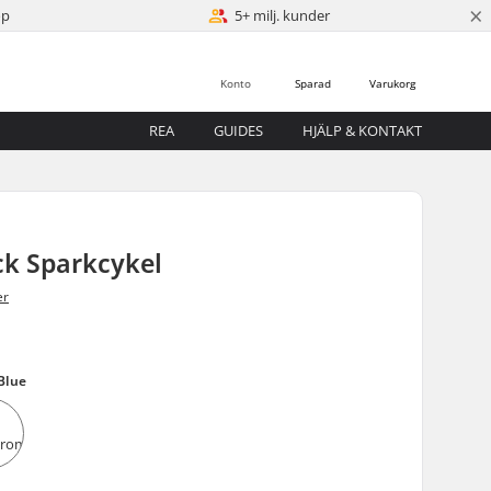
×
öp
5+ milj. kunder
Konto
Sparad
Varukorg
REA
GUIDES
HJÄLP & KONTAKT
ck Sparkcykel
er
Blue