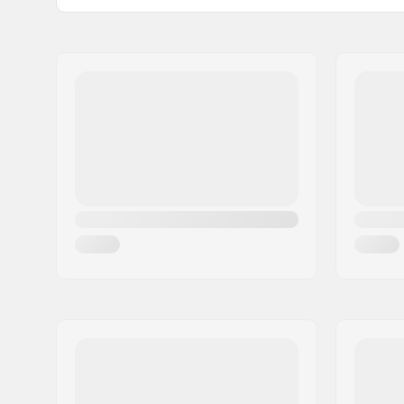
Hjul diameter:
110mm
Namn:
Centrano
Vikt:
3700g
Gatuadress:
Omega 6
Bar höjd:
560mm (2
Postnummer:
8382
Bar bredd:
510mm (20
Postort:
Hinnerup
Headset-type:
Semi-Inte
Land:
Danmark
Framgaffel typ:
Utan gän
Deck design:
One-piec
Deck längd:
48cm (19"
Deck bredd:
11.4cm (4.
Dropout Form:
Peg-cut
Konkav:
Ja
Framgaffel design:
2-deld
Bar shape:
T-formad
Bar material:
Chromoly 