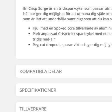
En Crisp Surge är en tricksparkcykel som passar utmä
hållbar ger dig möjlighet för att utmana dig själv oc
som är lätt att underhålla samtidigt som att du kan 
Hjul med en Spoked core tillverkade av aluminiu
Park anpassad Crisp trick sparkcykel med ett sm
tricks mid-air
Peg-cut dropout, sparar vikt och ger dig möjlig
KOMPATIBLA DELAR
Finn produkter som är kompatibla med Crisp Surge T
SPECIFIKATIONER
Kompatibla delar
Total höjd:
81cm (31.
TILLVERKARE
Kompression typ:
IHC