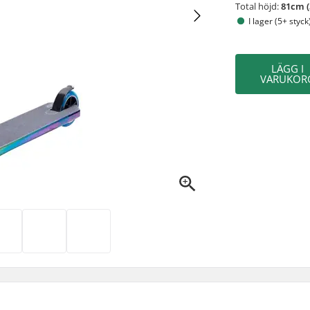
Total höjd:
81cm (
I lager (5+ styck
LÄGG I
VARUKOR