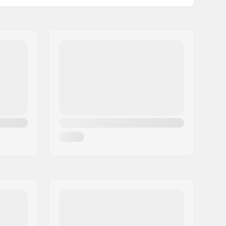
Ingen
Rund
24mm
Aluminium
Spoked
8mm
Inte anges
Flex Fender
Delvis samlad
90mm
12 år
Medelnivå
Park