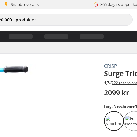
Snabb leverans
365 dagars öppet k
CRISP
Surge Tri
4,7
//
222 recension
2099 kr
Färg:
Neochrome/