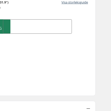
31.9")
Visa storleksguide
)
G