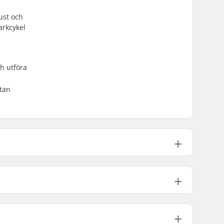
ust och
arkcykel
ch utföra
ytan
32mm (Standard)
28mm