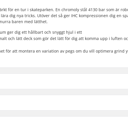
rkt för en tur i skateparken. En chromoly stål 4130 bar som är rob
h lära dig nya tricks. Utöver det så ger IHC kompressionen dig en sp
snurra baren med lätthet.
m ger dig ett hållbart och snyggt hjul i ett
alt och lätt deck som gör det lätt för dig att komma upp i luften o
het för att montera en variation av pegs om du vill optimera grind 
rick Sparkcykel:
9")
Bar ytterdiameter:
Bar innediameter: