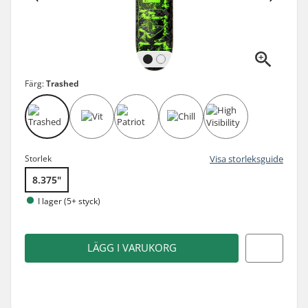
Färg:
Trashed
Storlek
Visa storleksguide
8.375"
I lager (5+ styck)
LÄGG I VARUKORG