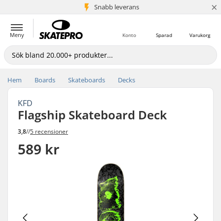
×
Snabb leverans
5+ milj. kunder
Meny
Konto
Sparad
Varukorg
Hem
Boards
Skateboards
Decks
KFD
Flagship Skateboard Deck
3,8
//
5 recensioner
589 kr