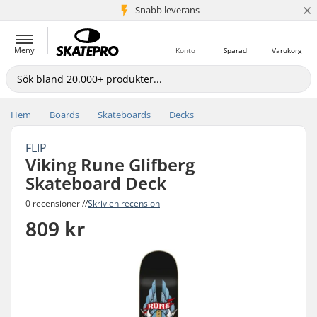
×
Snabb leverans
5+ milj. kunder
Meny
Konto
Sparad
Varukorg
Hem
Boards
Skateboards
Decks
FLIP
Viking Rune Glifberg
Skateboard Deck
0 recensioner //
Skriv en recension
809 kr