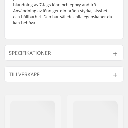
blandning av 7-lags lönn och epoxy and trä.
Användning av lönn ger din bräda styrka, styvhet
och hållbarhet. Den har således alla egenskaper du
kan behöva.
SPECIFIKATIONER
Deck bredd:
8.5" (21.6cm)
TILLVERKARE
Deck längd:
31.75" (80.6cm)
Axelavstånd:
14" (35.6cm)
Namn:
Circus Circus ApS
Deck material:
Lönn, 7-lags
Gatuadress:
Australiensvej 20. st. th.
Ytterligare material:
Epoxy, Trä
Postnummer:
2100
Deck Färger:
Bestämda Färger
Postort:
Copenhagen
Konkav:
Medium
Land:
Danmark
Bräda specifikationer:
Dubbel kick-tail