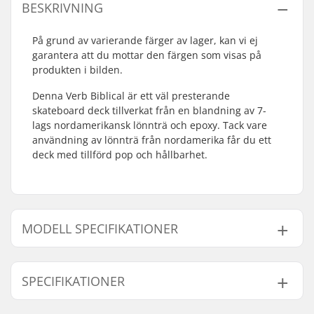
BESKRIVNING
På grund av varierande färger av lager, kan vi ej
garantera att du mottar den färgen som visas på
produkten i bilden.
Denna Verb Biblical är ett väl presterande
skateboard deck tillverkat från en blandning av 7-
lags nordamerikansk lönnträ och epoxy. Tack vare
användning av lönnträ från nordamerika får du ett
deck med tillförd pop och hållbarhet.
MODELL SPECIFIKATIONER
Modell
Deck bredd
Deck längd
Axelavstånd
SPECIFIKATIONER
8"
8" (20.3cm)
31.5" (80cm)
14" (35.6cm)
8.375"
8.375" (21.3cm)
32" (81.3cm)
14.25" (36.2cm)