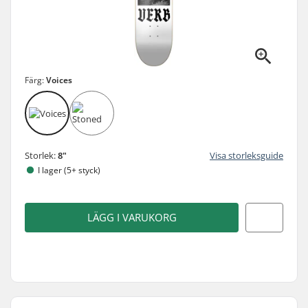
Färg:
Voices
Storlek:
8"
Visa storleksguide
I lager (5+ styck)
LÄGG I VARUKORG