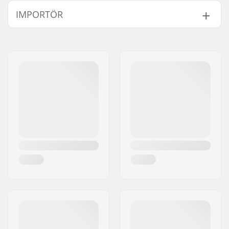
Deck material:
Nordamerikansk
IMPORTÖR
Lönnträ, 7-lags
Ytterligare material:
Epoxy
Namn:
Centrano ApS
Deck Färger:
Varierande färger av
Gatuadress:
Omega 6
topplager
,
Bestämda
Postnummer:
8382
Färger
Postort:
Hinnerup
Konkav:
Medium
Land:
Danmark
Bräda specifikationer:
Dubbel kick-tail
Griptape:
Ingår inte