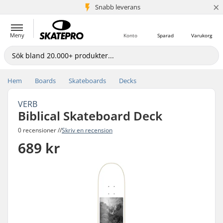
×
Snabb leverans
5+ milj. kunder
Meny
Konto
Sparad
Varukorg
Hem
Boards
Skateboards
Decks
VERB
Biblical Skateboard Deck
0 recensioner //
Skriv en recension
689 kr