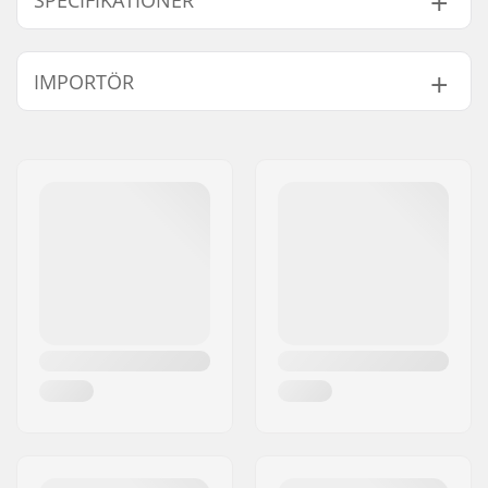
8"
8" (20.3cm)
14" (35.6cm)
8.25"
8.25" (21cm)
14.25" (36.2cm)
Deck längd:
32" (81.3cm)
IMPORTÖR
Deck material:
Nordamerikansk
Lönnträ, 7-lags
Namn:
Centrano ApS
Ytterligare material:
Epoxy
Gatuadress:
Omega 6
Deck Färger:
Varierande färger av
Postnummer:
8382
topplager
,
Bestämda
Postort:
Hinnerup
Färger
Land:
Danmark
Konkav:
Medium
Bräda specifikationer:
Dubbel kick-tail
Griptape:
Ingår inte