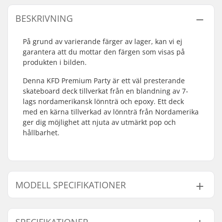
BESKRIVNING
På grund av varierande färger av lager, kan vi ej
garantera att du mottar den färgen som visas på
produkten i bilden.
Denna KFD Premium Party är ett väl presterande
skateboard deck tillverkat från en blandning av 7-
lags nordamerikansk lönnträ och epoxy. Ett deck
med en kärna tillverkad av lönnträ från Nordamerika
ger dig möjlighet att njuta av utmärkt pop och
hållbarhet.
MODELL SPECIFIKATIONER
Modell
Deck bredd
Axelavstånd
SPECIFIKATIONER