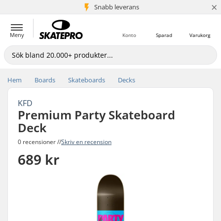
×
Snabb leverans
5+ milj. kunder
Meny
Konto
Sparad
Varukorg
Hem
Boards
Skateboards
Decks
KFD
Premium Party Skateboard
Deck
0 recensioner //
Skriv en recension
689 kr