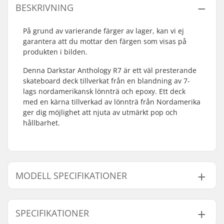
BESKRIVNING
På grund av varierande färger av lager, kan vi ej
garantera att du mottar den färgen som visas på
produkten i bilden.
Denna Darkstar Anthology R7 är ett väl presterande
skateboard deck tillverkat från en blandning av 7-
lags nordamerikansk lönnträ och epoxy. Ett deck
med en kärna tillverkad av lönnträ från Nordamerika
ger dig möjlighet att njuta av utmärkt pop och
hållbarhet.
MODELL SPECIFIKATIONER
Modell
Deck bredd
Deck längd
Axelavstånd
SPECIFIKATIONER
8"
8" (20.3cm)
31.6" (80.3cm)
14" (35.6cm)