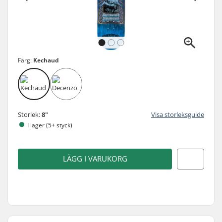
Färg:
Kechaud
Storlek:
8"
Visa storleksguide
I lager (5+ styck)
LÄGG I VARUKORG