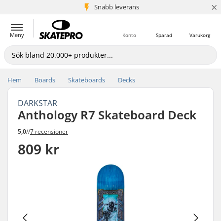
×
Snabb leverans
5+ milj. kunder
Meny
Konto
Sparad
Varukorg
Hem
Boards
Skateboards
Decks
DARKSTAR
Anthology R7 Skateboard Deck
5,0
//
7 recensioner
809 kr