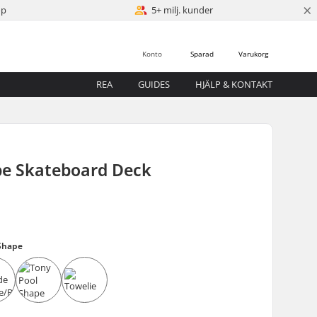
×
öp
5+ milj. kunder
Konto
Sparad
Varukorg
REA
GUIDES
HJÄLP & KONTAKT
pe Skateboard Deck
Shape