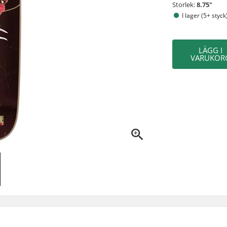
Storlek:
8.75"
I lager (5+ styck
LÄGG I
VARUKOR