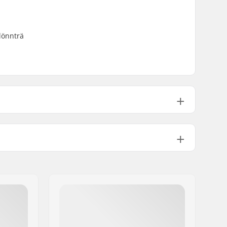
lönnträ
Varierande färger av topplager
,
Bestämda Färger
Hög
Kicktail, Cruiser
Ingår inte