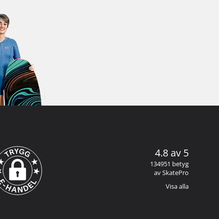
4.8 av 5
134951 betyg
av SkatePro
Visa alla