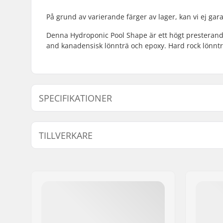
På grund av varierande färger av lager, kan vi ej ga
Denna Hydroponic Pool Shape är ett högt presterande
and kanadensisk lönnträ och epoxy. Hard rock lönnträ
SPECIFIKATIONER
Deck bredd:
8.75" (22.
TILLVERKARE
Deck längd:
32" (81.3
Axelavstånd:
14.6" (37.
Namn:
Garba Maroubbra S.L.
Deck material:
Hard Rock
Gatuadress:
Pol. industrial Mata Roca
lönnträ, 7
Postnummer:
08304
Ytterligare material:
Epoxy
Postort:
Mataro
Land:
Spanien