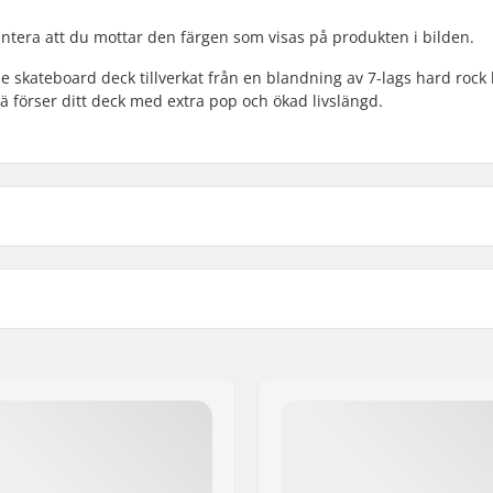
rantera att du mottar den färgen som visas på produkten i bilden.
 skateboard deck tillverkat från en blandning av 7-lags hard rock 
 förser ditt deck med extra pop och ökad livslängd.
2cm)
Deck Färger:
cm)
1cm)
Konkav:
 Lönnträ, Kanadensisk
Bräda specifikationer:
fonda
-lags
Griptape: