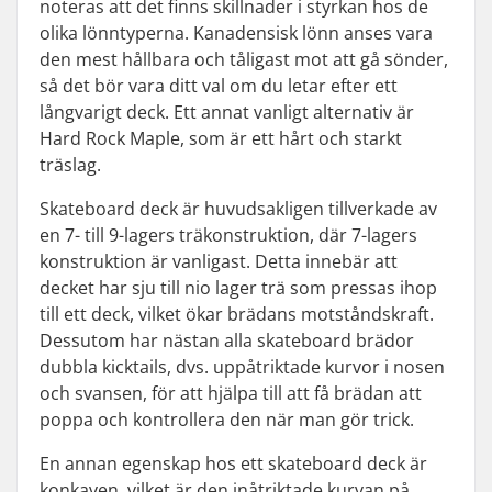
noteras att det finns skillnader i styrkan hos de
olika lönntyperna. Kanadensisk lönn anses vara
den mest hållbara och tåligast mot att gå sönder,
så det bör vara ditt val om du letar efter ett
långvarigt deck. Ett annat vanligt alternativ är
Hard Rock Maple, som är ett hårt och starkt
träslag.
Skateboard deck är huvudsakligen tillverkade av
en 7- till 9-lagers träkonstruktion, där 7-lagers
konstruktion är vanligast. Detta innebär att
decket har sju till nio lager trä som pressas ihop
till ett deck, vilket ökar brädans motståndskraft.
Dessutom har nästan alla skateboard brädor
dubbla kicktails, dvs. uppåtriktade kurvor i nosen
och svansen, för att hjälpa till att få brädan att
poppa och kontrollera den när man gör trick.
En annan egenskap hos ett skateboard deck är
konkaven, vilket är den inåtriktade kurvan på