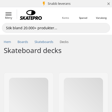
×
Snabb leverans
5+ milj. kunder
Meny
Konto
Sparad
Varukorg
Hem
Boards
Skateboards
Decks
Skateboard decks