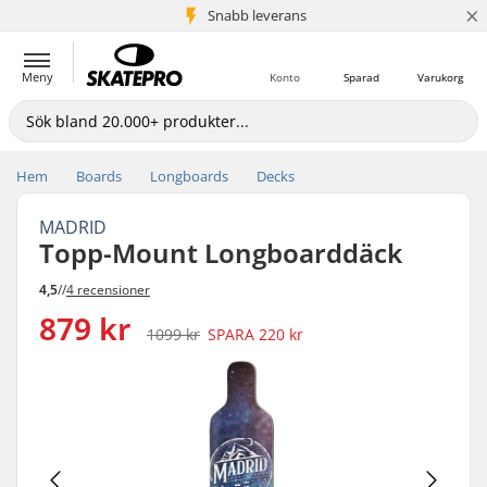
×
Snabb leverans
5+ milj. kunder
Meny
Konto
Sparad
Varukorg
Hem
Boards
Longboards
Decks
MADRID
Topp-Mount Longboarddäck
4,5
//
4 recensioner
879 kr
1099 kr
SPARA
220 kr