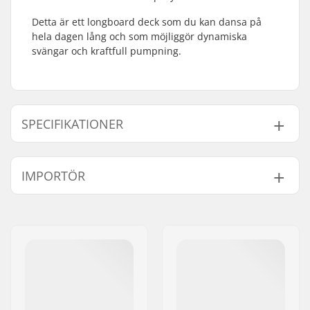
Detta är ett longboard deck som du kan dansa på
hela dagen lång och som möjliggör dynamiska
svängar och kraftfull pumpning.
SPECIFIKATIONER
Axelavstånd:
26.5" (67.3cm)
IMPORTÖR
Deck längd:
36.5" (92.7cm)
Konkav:
Low
Namn:
Centrano ApS
Deck bredd:
9.625" (24.4cm)
Gatuadress:
Omega 6
Deck material:
Kanadensisk lönnträ,
Postnummer:
8382
7-lags
Postort:
Hinnerup
Ytterligare material:
Epoxy, Trä
Land:
Danmark
Bräda specifikationer:
Hjul udskæringer
Griptape:
Pre-gripped