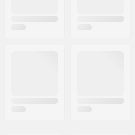
Åknings stil:
Dancing
,
Cruise
,
Carving