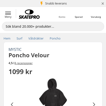
×
Snabb leverans
5+ milj. kunder
Meny
Konto
Sparad
Varukorg
Hem
Surf
Våtdräkter
Poncho
MYSTIC
Poncho Velour
4,5
//
4 recensioner
1099 kr