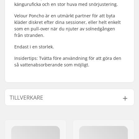
känguruficka och en stor huva med snörjustering.
Velour Poncho är en utmärkt partner för att byta
kläder diskret efter dina sessioner, eller helt enkelt
som en pull-over när du njuter av solnedgången
från stranden.
Endast i en storlek.
Insidertips: Tvätta före användning för att göra den
så vattenabsorberande som möjligt.
TILLVERKARE
Namn:
North Actionsports Group
B.V.
Gatuadress:
Lageweg 34
Postnummer:
2222