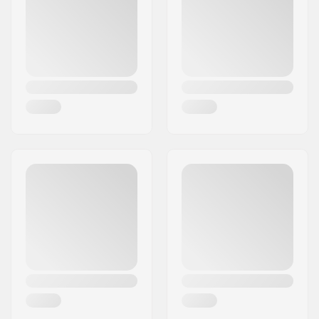
Postort:
AG Katwijk
Land:
Nederländerna