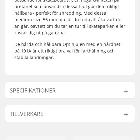
uretanet som används i dessa hjul gör dem riktigt
hållbara - perfekt för shredding. Med dessa
medium-size 56 mm hjul är du redo att åka vart du
än går, oavsett om du tar en tur till skateparken eller
kastar dig ut på gatorna.
De hårda och hållbara OJ's hjulen med en hårdhet
på 101A är ett riktigt bra val för farthållning och
stabila landningar.
SPECIFIKATIONER
Hjul diameter:
56mm
TILLVERKARE
Hjulbredd:
37mm
Hjulets Kontaktyta:
22mm
Namn:
Circus Circus ApS
Kullager:
Ingår inte
Gatuadress:
Australiensvej 20. st. th.
Hjul hårdhet:
101A