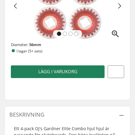
Diameter:
56mm
I lager (5+ sets)
LÄGG I VARUKORG
BESKRIVNING
Ett 4-pack OJ's Gardner Elite Combo hjul hjul är
passande för skateboards. Den höga kvaliteten på