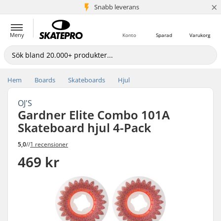
×
Snabb leverans
5+ milj. kunder
Meny
Konto
Sparad
Varukorg
Hem
Boards
Skateboards
Hjul
OJ'S
Gardner Elite Combo 101A
Skateboard hjul 4-Pack
5,0
//
1 recensioner
469 kr