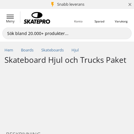
×
Snabb leverans
5+ milj. kunder
Meny
Konto
Sparad
Varukorg
Hem
Boards
Skateboards
Hjul
Skateboard Hjul och Trucks Paket