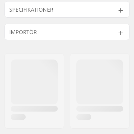
SPECIFIKATIONER
Hjul diameter:
52mm, 53mm, 54mm
IMPORTÖR
Kullager:
Ingår inte
Hjul hårdhet:
101A
Namn:
Centrano ApS
Hjulmaterial:
PU gjutet, SHR
Gatuadress:
Omega 6
Hjul pr. packa:
4
Postnummer:
8382
Postort:
Hinnerup
Land:
Danmark