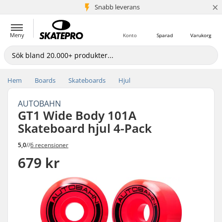
×
Snabb leverans
5+ milj. kunder
Meny
Konto
Sparad
Varukorg
Hem
Boards
Skateboards
Hjul
AUTOBAHN
GT1 Wide Body 101A
Skateboard hjul 4-Pack
5,0
//
6 recensioner
679 kr