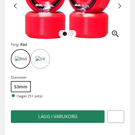
Färg:
Röd
Diameter
53mm
I lager (5+ sets)
LÄGG I VARUKORG