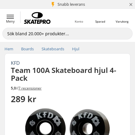
×
Snabb leverans
5+ milj. kunder
Meny
Konto
Sparad
Varukorg
Hem
Boards
Skateboards
Hjul
KFD
Team 100A Skateboard hjul 4-
Pack
5,0
//
7 recensioner
289 kr