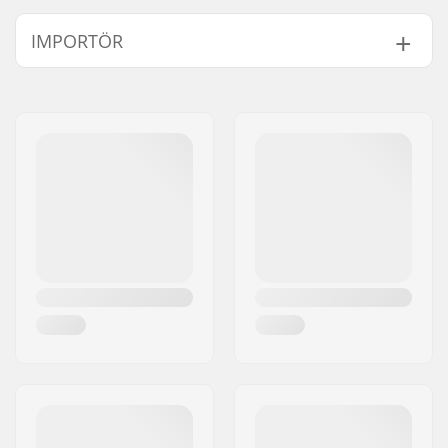
Hjul diameter:
53mm
IMPORTÖR
Hjul hårdhet:
100A
Hjulmaterial:
PU gjutet, SHR
Namn:
Centrano ApS
Hjul pr. packa:
4
Gatuadress:
Omega 6
Postnummer:
8382
Postort:
Hinnerup
Land:
Danmark