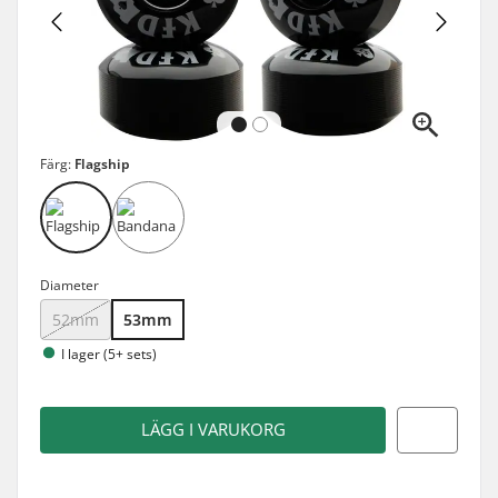
Färg:
Flagship
Diameter
52mm
53mm
I lager (5+ sets)
LÄGG I VARUKORG