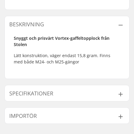
BESKRIVNING
Snyggt och prisvärt Vortex-gaffeltopplock från
Stolen
Lätt konstruktion, väger endast 15,8 gram. Finns
med både M24- och M25-gängor
SPECIFIKATIONER
Material:
Aluminium
IMPORTÖR
Framgaffel gänga:
M24, M25
Vikt:
15.8g
Namn:
Centrano ApS