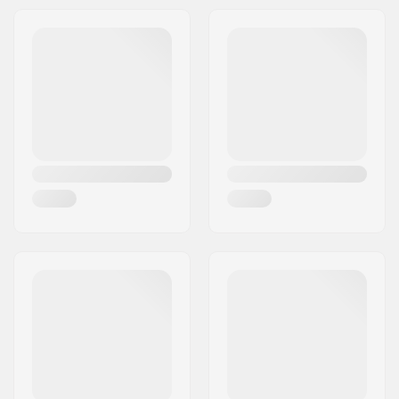
Gatuadress:
Omega 6
Postnummer:
8382
Postort:
Hinnerup
Land:
Danmark