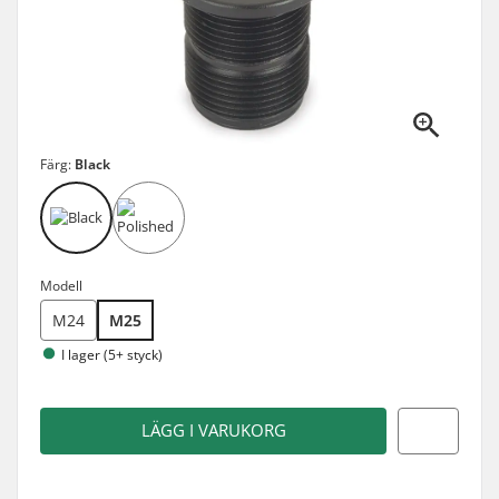
Färg:
Black
Modell
M24
M25
I lager (5+ styck)
LÄGG I VARUKORG