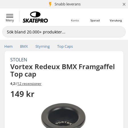
×
Snabb leverans
5+ milj. kunder
Meny
Konto
Sparad
Varukorg
Hem
BMX
Styrning
Top Caps
STOLEN
Vortex Redeux BMX Framgaffel
Top cap
4,2
//
12 recensioner
149 kr