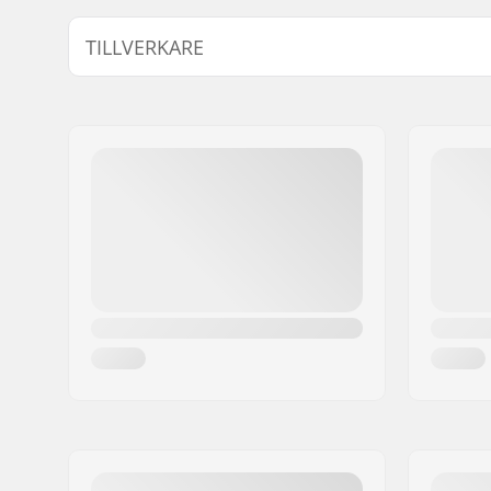
TILLVERKARE
Namn:
Source Europe GmbH
Gatuadress:
Am Kuckhofer Feld 13A
Postnummer:
41470
Postort:
Neuss
Land:
Tyskland