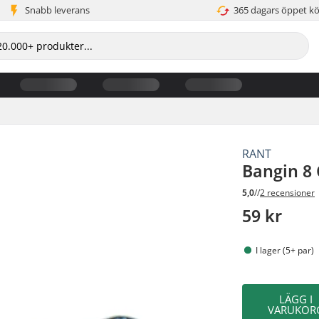
Snabb leverans
365 dagars öppet k
RANT
Bangin 8 
5,0
//
2 recensioner
59 kr
I lager (5+ par)
LÄGG I
VARUKOR