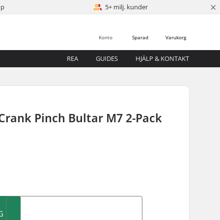
×
öp
5+ milj. kunder
Konto
Sparad
Varukorg
REA
GUIDES
HJÄLP & KONTAKT
Crank Pinch Bultar M7 2-Pack
G