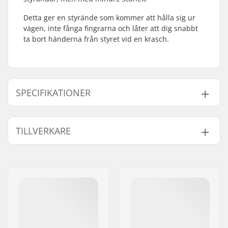
Detta ger en styrände som kommer att hålla sig ur
vägen, inte fånga fingrarna och låter att dig snabbt
ta bort händerna från styret vid en krasch.
SPECIFIKATIONER
Bar-ends som passar
Stål
TILLVERKARE
till:
Namn:
We Make Things GmbH
Gatuadress:
RICHARD-BYRD-STR. 12
Postnummer:
50829
Postort:
Köln
Land:
Tyskland