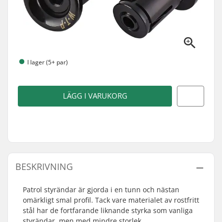
I lager (5+ par)
LÄGG I VARUKORG
BESKRIVNING
Patrol styrändar är gjorda i en tunn och nästan
omärkligt smal profil. Tack vare materialet av rostfritt
stål har de fortfarande liknande styrka som vanliga
styrändar, men med mindre storlek.