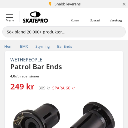
×
Snabb leverans
5+ milj. kunder
Meny
Konto
Sparad
Varukorg
Hem
BMX
Styrning
Bar Ends
WETHEPEOPLE
Patrol Bar Ends
4,0
//
5 recensioner
249 kr
309 kr
SPARA
60 kr