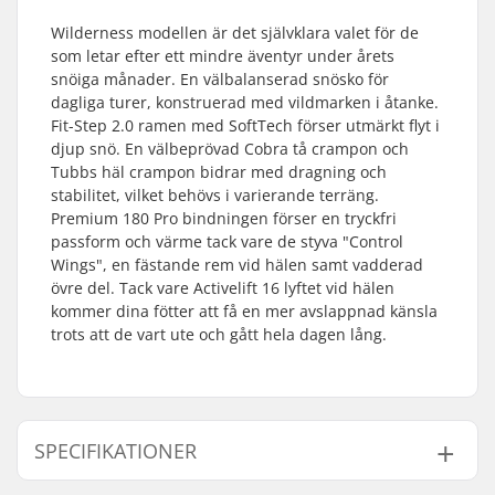
Wilderness modellen är det självklara valet för de
som letar efter ett mindre äventyr under årets
snöiga månader. En välbalanserad snösko för
dagliga turer, konstruerad med vildmarken i åtanke.
Fit-Step 2.0 ramen med SoftTech förser utmärkt flyt i
djup snö. En välbeprövad Cobra tå crampon och
Tubbs häl crampon bidrar med dragning och
stabilitet, vilket behövs i varierande terräng.
Premium 180 Pro bindningen förser en tryckfri
passform och värme tack vare de styva "Control
Wings", en fästande rem vid hälen samt vadderad
övre del. Tack vare Activelift 16 lyftet vid hälen
kommer dina fötter att få en mer avslappnad känsla
trots att de vart ute och gått hela dagen lång.
SPECIFIKATIONER