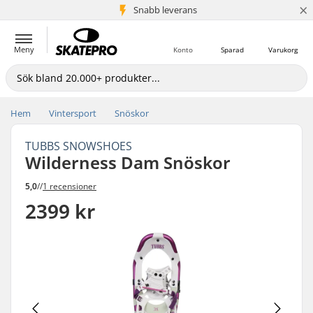
×
Snabb leverans
5+ milj. kunder
Meny
Konto
Sparad
Varukorg
Hem
Vintersport
Snöskor
TUBBS SNOWSHOES
Wilderness Dam Snöskor
5,0
//
1 recensioner
2399 kr