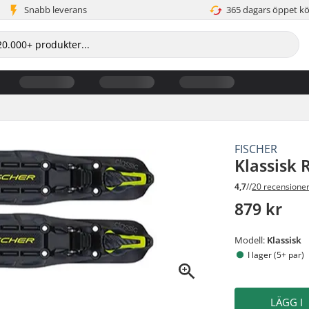
Snabb leverans
365 dagars öppet k
FISCHER
Klassisk 
4,7
//
20 recensione
879 kr
Modell:
Klassisk
I lager (5+ par)
LÄGG I