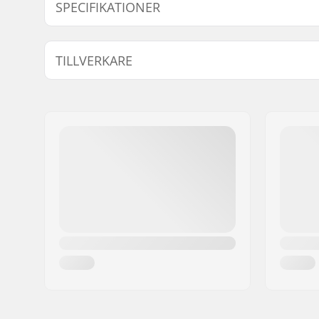
SPECIFIKATIONER
Skid Typ:
Klassisk
TILLVERKARE
Namn:
Fischer Sports GmbH
Gatuadress:
Fischerstraße 8
Postnummer:
4910
Postort:
Ried im Innkreis
Land:
Österrike