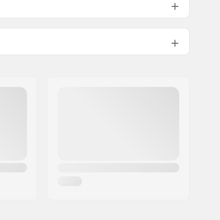
NNN, Prolink (NNN), Turnamic
(NNN)