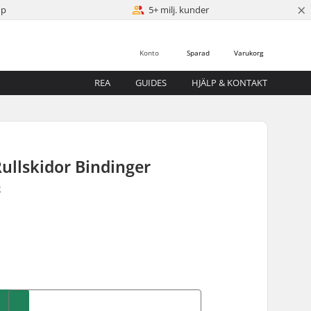
×
öp
5+ milj. kunder
Konto
Sparad
Varukorg
REA
GUIDES
HJÄLP & KONTAKT
Rullskidor Bindinger
r