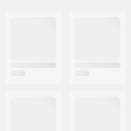
Namn:
B-sport A/S
Gatuadress:
Golfvej 10
Postnummer:
7400
Postort:
Herning
Land:
Danmark