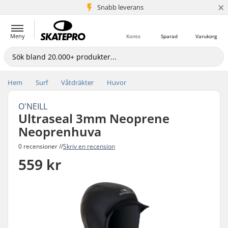
×
Snabb leverans
5+ milj. kunder
Meny
Konto
Sparad
Varukorg
Hem
Surf
Våtdräkter
Huvor
O'NEILL
Ultraseal 3mm Neoprene
Neoprenhuva
0 recensioner //
Skriv en recension
559 kr