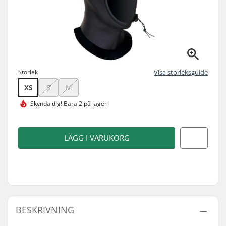
Storlek
Visa storleksguide
XS
S
M
Skynda dig!
Bara 2 på lager
LÄGG I VARUKORG
BESKRIVNING