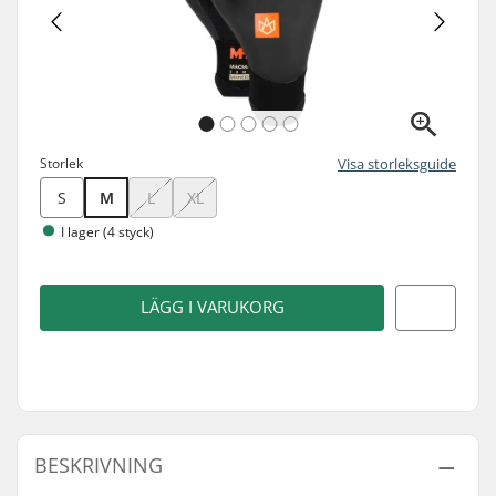
Storlek
Visa storleksguide
S
M
L
XL
I lager (4 styck)
LÄGG I VARUKORG
BESKRIVNING