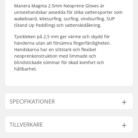
Manera Magma 2.5mm Neoprene Gloves är
unisexhandskar avsedda för olika vattensporter som
wakeboard, kitesurfing, surfing, vindsurfing, SUP
(Stand Up Paddling) och vattenskidåkning.
Tjockleken på 2,5 mm ger värme och skydd för
händerna utan att försämra fingerfärdigheten.
Handskarna har en slitstark och flexibel
neoprenkonstruktion med limmade och
blindstickade sömmar för ökad komfort och
hållbarhet.
SPECIFIKATIONER
Tjocklek:
2.5mm
TILLVERKARE
Aktivitet:
Wakeboarding,
Kitesurfing, Surf,