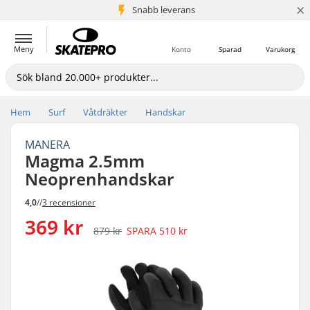
×
Snabb leverans
5+ milj. kunder
Meny
Konto
Sparad
Varukorg
Hem
Surf
Våtdräkter
Handskar
MANERA
Magma 2.5mm
Neoprenhandskar
4,0
//
3 recensioner
369 kr
879 kr
SPARA
510 kr