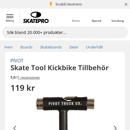
×
Snabb leverans
5+ milj. kunder
Meny
Konto
Sparad
Varukorg
Hem
Boards
Skateboards
Delar
Underhåll
PIVOT
Skate Tool Kickbike Tillbehör
5,0
//
1 recensioner
119 kr