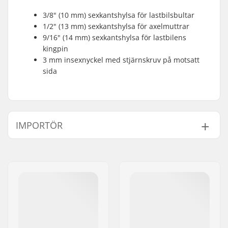
3/8" (10 mm) sexkantshylsa för lastbilsbultar
1/2" (13 mm) sexkantshylsa för axelmuttrar
9/16" (14 mm) sexkantshylsa för lastbilens
kingpin
3 mm insexnyckel med stjärnskruv på motsatt
sida
IMPORTÖR
Namn:
Centrano ApS
Gatuadress:
Omega 6
Postnummer:
8382
Postort:
Hinnerup
Land:
Danmark