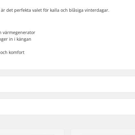
det perfekta valet för kalla och blåsiga vinterdagar.
ch värmegenerator
nger in i kängan
 och komfort
Vatten Temperatur:
Våtdräkts Typ:
 la foire ZAC de la Méditerranée