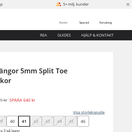
×
öp
5+ milj. kunder
Konto
Sparad
Varukorg
REA
GUIDES
HJÄLP & KONTAKT
ngor 5mm Split Toe
kor
9 kr
SPARA
640 kr
Visa storleksguide
39
40
41
42
43
44
45
46
a 3 på lager