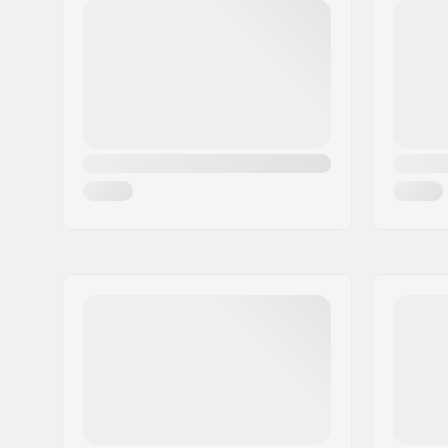
Postnummer:
34470
Postort:
Pérols
Land:
Frankrike