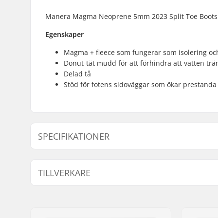
Manera Magma Neoprene 5mm 2023 Split Toe Boots är 
Egenskaper
Magma + fleece som fungerar som isolering o
Donut-tät mudd för att förhindra att vatten trä
Delad tå
Stöd för fotens sidoväggar som ökar prestanda
SPECIFIKATIONER
Tjocklek:
5mm
TILLVERKARE
Aktivitet:
All-round
Namn:
F-ONE SAS
Gatuadress:
175 Route de