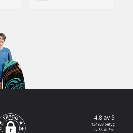
4.8 av 5
134938 betyg
av SkatePro