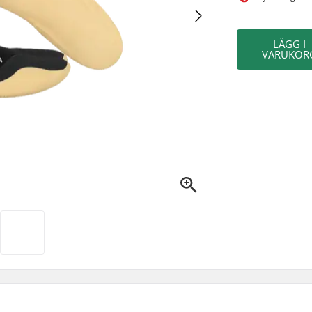
LÄGG I
VARUKOR