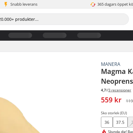
Snabb leverans
365 dagars öppet k
MANERA
Magma Kä
Neoprens
4,7
//
3 recensioner
559 kr
119
Sko storlek (EU)
36
37.5
Skynda dig!
Bar