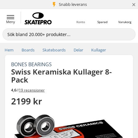
×
Snabb leverans
5+ milj. kunder
Meny
Konto
Sparad
Varukorg
Hem
Boards
Skateboards
Delar
Kullager
BONES BEARINGS
Swiss Keramiska Kullager 8-
Pack
4,6
//
19 recensioner
2199 kr