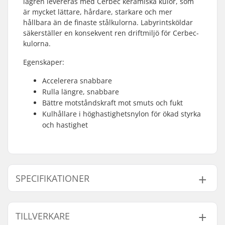
lagren levereras med Cerbec keramiska kulor, som
är mycket lättare, hårdare, starkare och mer
hållbara än de finaste stålkulorna. Labyrintsköldar
säkerställer en konsekvent ren driftmiljö för Cerbec-
kulorna.
Egenskaper:
Accelerera snabbare
Rulla längre, snabbare
Bättre motståndskraft mot smuts och fukt
Kulhållare i höghastighetsnylon för ökad styrka
och hastighet
SPECIFIKATIONER
Kullager precision:
Keramisk
TILLVERKARE
Lager typ:
Stängt