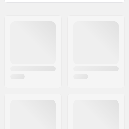
Smörjmedel:
Olja
Namn:
JustSupreme ApS
Spacers:
Ingår
Gatuadress:
Ydervang 5
Antal pr. packa:
8
Postnummer:
4300
Gummiskydd:
Ja
Postort:
Holbæk
Kullager storlek:
608
Land:
Danmark