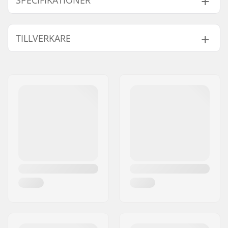
SPECIFIKATIONER
Årsmodell:
19
TILLVERKARE
Namn:
B-sport A/S
Gatuadress:
Golfvej 10
Postnummer:
7400
Postort:
Herning
Land:
Danmark