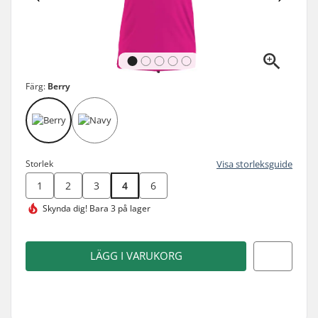
Färg:
Berry
Storlek
Visa storleksguide
1
2
3
4
6
Skynda dig!
Bara 3 på lager
LÄGG I VARUKORG