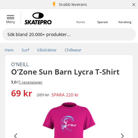
×
Snabb leverans
5+ milj. kunder
Meny
Konto
Sparad
Varukorg
Hem
Surf
Våtdräkter
Chillwear
O'NEILL
O'Zone Sun Barn Lycra T-Shirt
5,0
//
1 recensioner
69 kr
289 kr
SPARA
220 kr