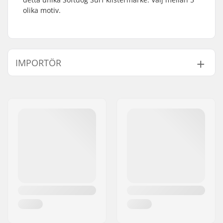
olika motiv.
IMPORTÖR
Namn:
Centrano ApS
Gatuadress:
Omega 6
Postnummer:
8382
Postort:
Hinnerup
Land:
Danmark