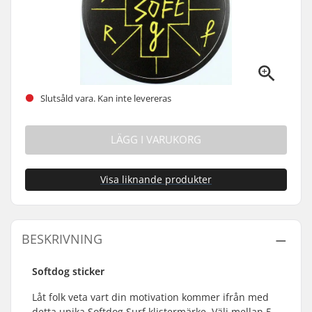
Slutsåld vara. Kan inte levereras
LÄGG I VARUKORG
Visa liknande produkter
BESKRIVNING
Softdog sticker
Låt folk veta vart din motivation kommer ifrån med
detta unika Softdog Surf klistermärke. Välj mellan 5